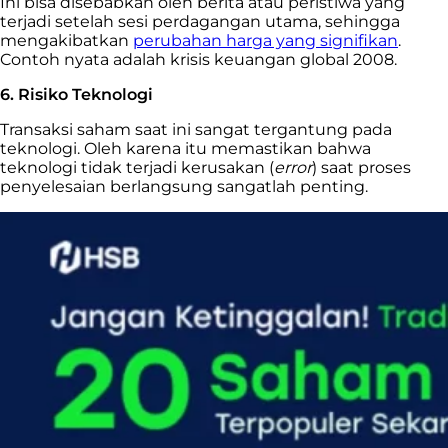
Ini bisa disebabkan oleh berita atau peristiwa yang
terjadi setelah sesi perdagangan utama, sehingga
mengakibatkan
perubahan harga yang signifikan
.
Contoh nyata adalah krisis keuangan global 2008.
6. Risiko Teknologi
Transaksi saham saat ini sangat tergantung pada
teknologi. Oleh karena itu memastikan bahwa
teknologi tidak terjadi kerusakan (
error
) saat proses
penyelesaian berlangsung sangatlah penting.