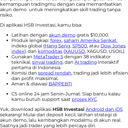
kemampuan tradingmu dengan cara memanfaatkan
akun demo
untuk meningkatkan skill trading tanpa
risiko.
Di aplikasi HSB Investasi, kamu bisa:
Latihan dengan
akun demo
gratis $10,000.
Produk lengkap:
forex
,
saham Amerika Serikat
,
indeks global (
Hang Seng
,
SP500
, atau
Dow Jones
index
), dan
komoditas
(
XAUUSD
, XAGUSD, USOIL).
Gunakan
MetaTrader 5
dengan 38 indikator
teknikal,
sinyal trading
, dan
AI trading
interaktif
pertama di Indonesia.
Komisi dan
spread rendah
, trading jadi lebih efisien
dan profit maksimal.
Aman & diawasi
BAPPEBTI
CS online 24 jam Senin-Jumat. Siap bantu kalau
kamu butuh support saat
proses KYC
.
Yuk, download aplikasi
HSB Investasi
Android dan iOS
sekarang! Mulai dari deposit kecil, latihan strategi di
akun demo, lalu kembangkan modalmu di akun real.
Saatnya jadi trader yang lebih percaya diri.