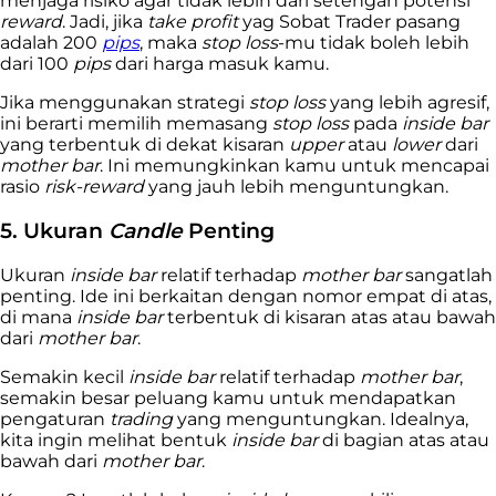
menjaga risiko agar tidak lebih dari setengah potensi
reward
. Jadi, jika
take profit
yag Sobat Trader pasang
adalah 200
pips
, maka
stop loss
-mu tidak boleh lebih
dari 100
pips
dari harga masuk kamu.
Jika menggunakan strategi
stop loss
yang lebih agresif,
ini berarti memilih memasang
stop loss
pada
inside bar
yang terbentuk di dekat kisaran
upper
atau
lower
dari
mother bar
. Ini memungkinkan kamu untuk mencapai
rasio
risk-reward
yang jauh lebih menguntungkan.
5. Ukuran
Candle
Penting
Ukuran
inside bar
relatif terhadap
mother bar
sangatlah
penting. Ide ini berkaitan dengan nomor empat di atas,
di mana
inside bar
terbentuk di kisaran atas atau bawah
dari
mother bar
.
Semakin kecil
inside bar
relatif terhadap
mother bar
,
semakin besar peluang kamu untuk mendapatkan
pengaturan
trading
yang menguntungkan. Idealnya,
kita ingin melihat bentuk
inside bar
di bagian atas atau
bawah dari
mother bar
.