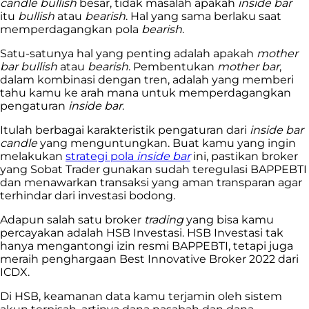
candle bullish
besar, tidak masalah apakah
inside bar
itu
bullish
atau
bearish
. Hal yang sama berlaku saat
memperdagangkan pola
bearish
.
Satu-satunya hal yang penting adalah apakah
mother
bar bullish
atau
bearish
. Pembentukan
mother bar
,
dalam kombinasi dengan tren, adalah yang memberi
tahu kamu ke arah mana untuk memperdagangkan
pengaturan
inside bar
.
Itulah berbagai karakteristik pengaturan dari
inside bar
candle
yang menguntungkan. Buat kamu yang ingin
melakukan
strategi pola
inside bar
ini, pastikan broker
yang Sobat Trader gunakan sudah teregulasi BAPPEBTI
dan menawarkan transaksi yang aman transparan agar
terhindar dari investasi bodong.
Adapun salah satu broker
trading
yang bisa kamu
percayakan adalah HSB Investasi. HSB Investasi tak
hanya mengantongi izin resmi BAPPEBTI, tetapi juga
meraih penghargaan Best Innovative Broker 2022 dari
ICDX.
Di HSB, keamanan data kamu terjamin oleh sistem