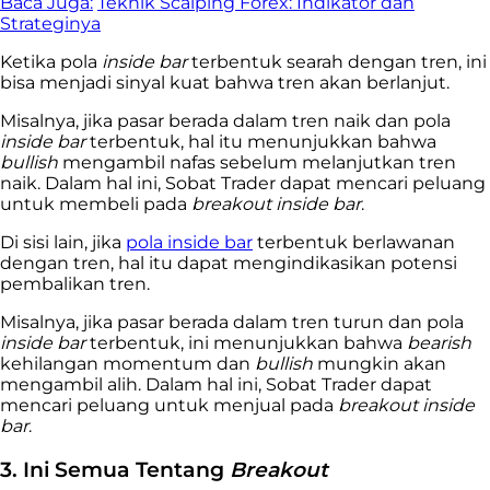
Baca Juga:
Teknik Scalping Forex: Indikator dan
Strateginya
Ketika pola
inside bar
terbentuk searah dengan tren, ini
bisa menjadi sinyal kuat bahwa tren akan berlanjut.
Misalnya, jika pasar berada dalam tren naik dan pola
inside bar
terbentuk, hal itu menunjukkan bahwa
bullish
mengambil nafas sebelum melanjutkan tren
naik. Dalam hal ini, Sobat Trader dapat mencari peluang
untuk membeli pada
breakout inside bar
.
Di sisi lain, jika
pola inside bar
terbentuk berlawanan
dengan tren, hal itu dapat mengindikasikan potensi
pembalikan tren.
Misalnya, jika pasar berada dalam tren turun dan pola
inside bar
terbentuk, ini menunjukkan bahwa
bearish
kehilangan momentum dan
bullish
mungkin akan
mengambil alih. Dalam hal ini, Sobat Trader dapat
mencari peluang untuk menjual pada
breakout inside
bar
.
3. Ini Semua Tentang
Breakout