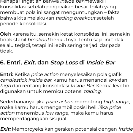
Kenapa? Ingatlah bahwa
inside bar
mewakili
konsolidasi setelah pergerakan besar. Inilah yang
membuat pola ini sangat menguntungkan – fakta
bahwa kita melakukan
trading breakout
setelah
periode konsolidasi.
Oleh karena itu, semakin ketat konsolidasi ini, semakin
tidak stabil
breakout
berikutnya. Tentu saja, ini tidak
selalu terjadi, tetapi ini lebih sering terjadi daripada
tidak.
6. Entri,
Exit,
dan
Stop Loss
di
Inside Bar
Entri:
Ketika
price action
menyelesaikan pola grafik
candlestick
inside bar
, kamu harus menandai
low
dan
high
dari rentang konsolidasi
Inside Bar
. Kedua level ini
digunakan untuk memicu potensi
trading
.
Sederhananya, jika
price action
memotong
high range
,
maka kamu harus mengambil posisi beli. Jika
price
action
menembus
low range
, maka kamu harus
memperdagangkan sisi jual.
Exit:
Memproyeksikan gerakan potensial dengan
Inside