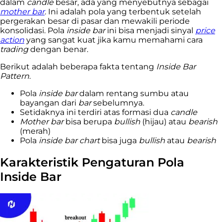
dalam
candle
besar, ada yang menyebutnya sebagai
mother bar
. Ini adalah pola yang terbentuk setelah
pergerakan besar di pasar dan mewakili periode
konsolidasi. Pola
inside bar
ini bisa menjadi sinyal
price
action
yang sangat kuat jika kamu memahami cara
trading
dengan benar.
Berikut adalah beberapa fakta tentang
Inside Bar
Pattern
.
Pola
inside bar
dalam rentang sumbu atau
bayangan dari
bar
sebelumnya.
Setidaknya ini terdiri atas formasi dua
candle
Mother bar
bisa berupa
bullish
(hijau) atau
bearish
(merah)
Pola
inside bar chart
bisa juga
bullish
atau
bearish
Karakteristik Pengaturan Pola
Inside Bar