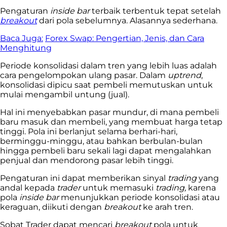
Pengaturan
inside bar
terbaik terbentuk tepat setelah
breakout
dari pola sebelumnya. Alasannya sederhana.
Baca Juga:
Forex Swap: Pengertian, Jenis, dan Cara
Menghitung
Periode konsolidasi dalam tren yang lebih luas adalah
cara pengelompokan ulang pasar. Dalam
uptrend
,
konsolidasi dipicu saat pembeli memutuskan untuk
mulai mengambil untung (jual).
Hal ini menyebabkan pasar mundur, di mana pembeli
baru masuk dan membeli, yang membuat harga tetap
tinggi. Pola ini berlanjut selama berhari-hari,
berminggu-minggu, atau bahkan berbulan-bulan
hingga pembeli baru sekali lagi dapat mengalahkan
penjual dan mendorong pasar lebih tinggi.
Pengaturan ini dapat memberikan sinyal
trading
yang
andal kepada
trader
untuk memasuki
trading,
karena
pola
inside bar
menunjukkan periode konsolidasi atau
keraguan, diikuti dengan
breakout
ke arah tren.
Sobat Trader dapat mencari
breakout
pola untuk