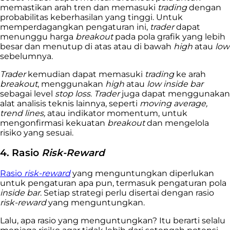
memastikan arah tren dan memasuki
trading
dengan
probabilitas keberhasilan yang tinggi. Untuk
memperdagangkan pengaturan ini,
trader
dapat
menunggu harga
breakout
pada pola grafik yang lebih
besar dan menutup di atas atau di bawah
high
atau
low
sebelumnya.
Trader
kemudian dapat memasuki
trading
ke arah
breakout
, menggunakan
high
atau
low inside bar
sebagai level
stop loss
.
Trader
juga dapat menggunakan
alat analisis teknis lainnya, seperti
moving average,
trend lines,
atau indikator momentum, untuk
mengonfirmasi kekuatan
breakout
dan mengelola
risiko yang sesuai.
4. Rasio
Risk-Reward
Rasio
risk-reward
yang menguntungkan diperlukan
untuk pengaturan apa pun, termasuk pengaturan pola
inside bar
. Setiap strategi perlu disertai dengan rasio
risk-reward
yang menguntungkan.
Lalu, apa rasio yang menguntungkan? Itu berarti selalu