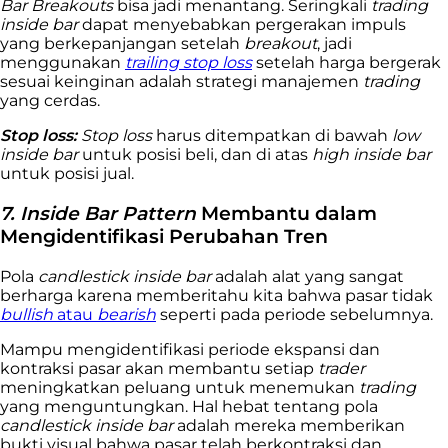
Bar Breakouts
bisa jadi menantang. Seringkali
trading
inside bar
dapat menyebabkan pergerakan impuls
yang berkepanjangan setelah
breakout
, jadi
menggunakan
trailing stop loss
setelah harga bergerak
sesuai keinginan adalah strategi manajemen
trading
yang cerdas.
Stop loss:
Stop loss
harus ditempatkan di bawah
low
inside bar
untuk posisi beli, dan di atas
high inside bar
untuk posisi jual.
7. Inside Bar Pattern
Membantu dalam
Mengidentifikasi Perubahan Tren
Pola
candlestick inside bar
adalah alat yang sangat
berharga karena memberitahu kita bahwa pasar tidak
bullish
atau
bearish
seperti pada periode sebelumnya.
Mampu mengidentifikasi periode ekspansi dan
kontraksi pasar akan membantu setiap
trader
meningkatkan peluang untuk menemukan
trading
yang menguntungkan. Hal hebat tentang pola
candlestick inside bar
adalah mereka memberikan
bukti visual bahwa pasar telah berkontraksi dan