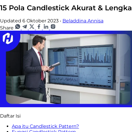
15 Pola Candlestick Akurat & Lengk
Updated 6 Oktober 2023
•
Beladdina Annisa
Share
Daftar Isi
Apa itu Candlestick Pattern?
Fungsi Candlestick Pattern