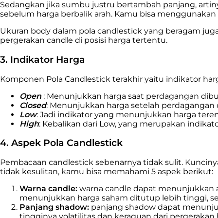
Sedangkan jika sumbu justru bertambah panjang, artiny
sebelum harga berbalik arah. Kamu bisa menggunakan v
Ukuran body dalam pola candlestick yang beragam jug
pergerakan candle di posisi harga tertentu.
3. Indikator Harga
Komponen Pola Candlestick terakhir yaitu indikator har
Open
: Menunjukkan harga saat perdagangan dibuk
Closed
: Menunjukkan harga setelah perdagangan 
Low
: Jadi indikator yang menunjukkan harga teren
High
: Kebalikan dari Low, yang merupakan indikator 
4. Aspek Pola Candlestick
Pembacaan candlestick sebenarnya tidak sulit. Kunciny
tidak kesulitan, kamu bisa memahami 5 aspek berikut:
Warna candle:
warna candle dapat menunjukkan ap
menunjukkan harga saham ditutup lebih tinggi, 
Panjang shadow:
panjang shadow dapat menunjuk
tingginya volatilitas dan keraguan dari pergerakan