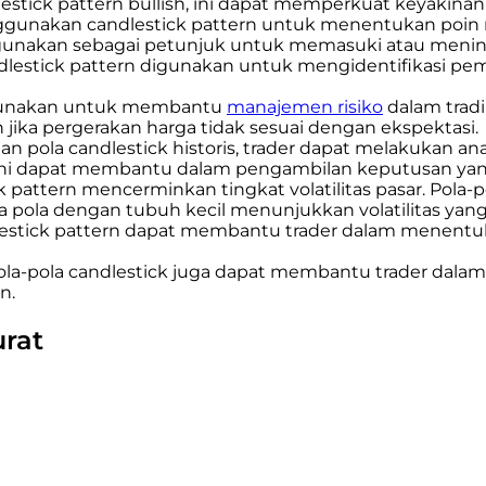
estick pattern bullish, ini dapat memperkuat keyakinan 
gunakan candlestick pattern untuk menentukan poin 
t digunakan sebagai petunjuk untuk memasuki atau meni
lestick pattern digunakan untuk mengidentifikasi pemb
igunakan untuk membantu
manajemen risiko
dalam tradi
n jika pergerakan harga tidak sesuai dengan ekspektasi.
 pola candlestick historis, trader dapat melakukan anal
ni dapat membantu dalam pengambilan keputusan yang 
 pattern mencerminkan tingkat volatilitas pasar. Pola
ra pola dengan tubuh kecil menunjukkan volatilitas yang
dlestick pattern dapat membantu trader dalam menentu
la-pola candlestick juga dapat membantu trader dalam
n.
rat