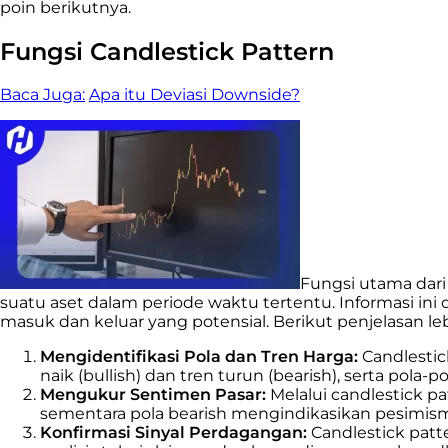
poin berikutnya.
Fungsi Candlestick Pattern
Baca Juga:
Apa itu Deviasi Downside?
Fungsi utama dari
suatu aset dalam periode waktu tertentu. Informasi i
masuk dan keluar yang potensial. Berikut penjelasan leb
Mengidentifikasi Pola dan Tren Harga:
Candlestic
naik (bullish) dan tren turun (bearish), serta pola-p
Mengukur Sentimen Pasar:
Melalui candlestick p
sementara pola bearish mengindikasikan pesimism
Konfirmasi Sinyal Perdagangan:
Candlestick patt