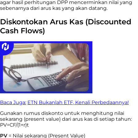
agar hasil perhitungan DPP mencerminkan nilai yang
sebenarnya dari arus kas yang akan datang.
Diskontokan Arus Kas (Discounted
Cash Flows)
Baca Juga:
ETN Bukanlah ETF, Kenali Perbedaannya!
Gunakan rumus diskonto untuk menghitung nilai
sekarang (present value) dari arus kas di setiap tahun:
PV=CF/(1+r)t
PV
= Nilai sekarang (Present Value)