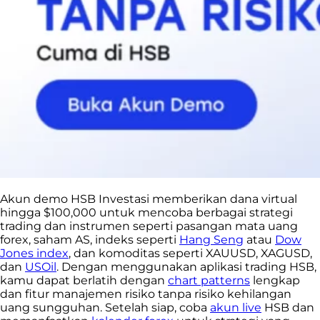
Akun demo HSB Investasi memberikan dana virtual
hingga $100,000 untuk mencoba berbagai strategi
trading dan instrumen seperti pasangan mata uang
forex, saham AS, indeks seperti
Hang Seng
atau
Dow
Jones index
, dan komoditas seperti XAUUSD, XAGUSD,
dan
USOil
. Dengan menggunakan aplikasi trading HSB,
kamu dapat berlatih dengan
chart patterns
lengkap
dan fitur manajemen risiko tanpa risiko kehilangan
uang sungguhan. Setelah siap, coba
akun live
HSB dan