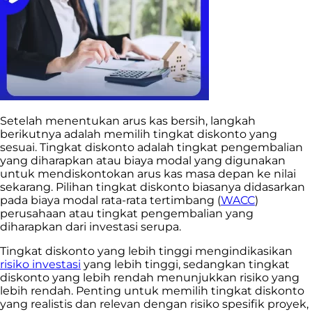
Setelah menentukan arus kas bersih, langkah
berikutnya adalah memilih tingkat diskonto yang
sesuai. Tingkat diskonto adalah tingkat pengembalian
yang diharapkan atau biaya modal yang digunakan
untuk mendiskontokan arus kas masa depan ke nilai
sekarang. Pilihan tingkat diskonto biasanya didasarkan
pada biaya modal rata-rata tertimbang (
WACC
)
perusahaan atau tingkat pengembalian yang
diharapkan dari investasi serupa.
Tingkat diskonto yang lebih tinggi mengindikasikan
risiko investasi
yang lebih tinggi, sedangkan tingkat
diskonto yang lebih rendah menunjukkan risiko yang
lebih rendah. Penting untuk memilih tingkat diskonto
yang realistis dan relevan dengan risiko spesifik proyek,