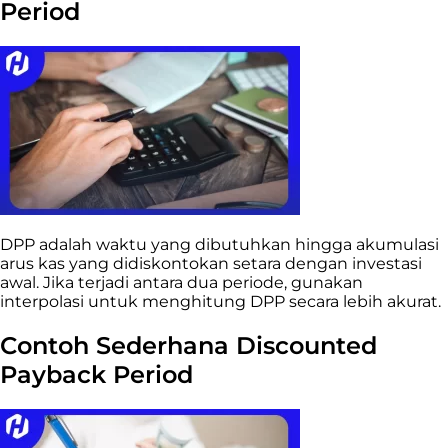
Period
DPP adalah waktu yang dibutuhkan hingga akumulasi
arus kas yang didiskontokan setara dengan investasi
awal. Jika terjadi antara dua periode, gunakan
interpolasi untuk menghitung DPP secara lebih akurat.
Contoh Sederhana
Discounted
Payback Period