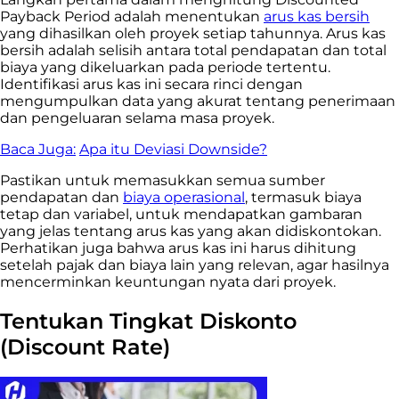
Payback Period adalah menentukan
arus kas bersih
yang dihasilkan oleh proyek setiap tahunnya. Arus kas
bersih adalah selisih antara total pendapatan dan total
biaya yang dikeluarkan pada periode tertentu.
Identifikasi arus kas ini secara rinci dengan
mengumpulkan data yang akurat tentang penerimaan
dan pengeluaran selama masa proyek.
Baca Juga:
Apa itu Deviasi Downside?
Pastikan untuk memasukkan semua sumber
pendapatan dan
biaya operasional
, termasuk biaya
tetap dan variabel, untuk mendapatkan gambaran
yang jelas tentang arus kas yang akan didiskontokan.
Perhatikan juga bahwa arus kas ini harus dihitung
setelah pajak dan biaya lain yang relevan, agar hasilnya
mencerminkan keuntungan nyata dari proyek.
Tentukan Tingkat Diskonto
(Discount Rate)