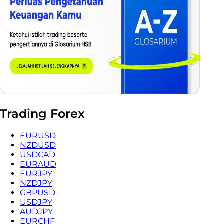
Trading Forex
EURUSD
NZDUSD
USDCAD
EURAUD
EURJPY
NZDJPY
GBPUSD
USDJPY
AUDJPY
EURCHF