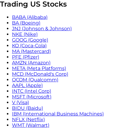
Trading US Stocks
BABA (Alibaba)
BA (Boeing)
JNJ (Johnson & Johnson)
NKE (Nike)
GOOG (Google)
KO (Coca-Cola)
MA (Mastercard)
PFE (Pfizer)
AMZN (Amazon)
META (Meta Platforms)
MCD (McDonald's Corp)
QCOM (Qualcomm)
AAPL (Apple)
INTC (Intel Corp)
MSFT (Microsoft)
V (Visa)
BIDU (Baidu)
IBM (International Business Machines)
NFLX (Netflix)
WMT (Walmart)