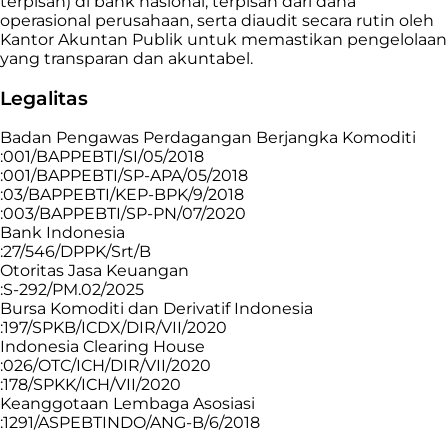
terpisah) di bank nasional, terpisah dari dana
operasional perusahaan, serta diaudit secara rutin oleh
Kantor Akuntan Publik untuk memastikan pengelolaan
yang transparan dan akuntabel.
Legalitas
Badan Pengawas Perdagangan Berjangka Komoditi
:001/BAPPEBTI/SI/05/2018
:001/BAPPEBTI/SP-APA/05/2018
:03/BAPPEBTI/KEP-BPK/9/2018
:003/BAPPEBTI/SP-PN/07/2020
Bank Indonesia
:27/546/DPPK/Srt/B
Otoritas Jasa Keuangan
:S-292/PM.02/2025
Bursa Komoditi dan Derivatif Indonesia
:197/SPKB/ICDX/DIR/VII/2020
Indonesia Clearing House
:026/OTC/ICH/DIR/VII/2020
:178/SPKK/ICH/VII/2020
Keanggotaan Lembaga Asosiasi
:1291/ASPEBTINDO/ANG-B/6/2018