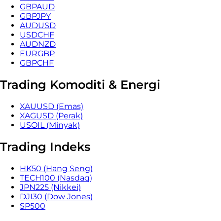
GBPAUD
GBPJPY
AUDUSD
USDCHF
AUDNZD
EURGBP
GBPCHF
Trading Komoditi & Energi
XAUUSD (Emas)
XAGUSD (Perak)
USOIL (Minyak)
Trading Indeks
HK50 (Hang Seng)
TECH100 (Nasdaq)
JPN225 (Nikkei)
DJI30 (Dow Jones)
SP500