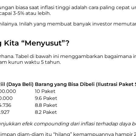
gan biasa saat inflasi tinggi adalah cara paling cepat
capai 3-5% atau lebih.
sut nilainya. Inilah yang membuat banyak investor mem
g Kita “Menyusut”?
derhana. Tabel di bawah ini menggambarkan bagaimana inf
m kurun waktu 5 tahun.
iil (Daya Beli)
Barang yang Bisa Dibeli (Ilustrasi Pake
000.000
10 Paket
0.000
9.6 Paket
4.736
8.8 Paket
.927
8.2 Paket
unjukkan efek compounding dari inflasi terhadap daya be
 simpan diam-diam itu “hilang” kemampuannya hampir 