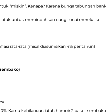
 untuk “miskin”. Kenapa? Karena bunga tabungan bank
utar otak untuk memindahkan uang tunai mereka ke
lasi rata-rata (misal diasumsikan 4% per tahun)
t Sembako)
li.
20%. Kamu kehilangan jatah hampir 2 paket sembako