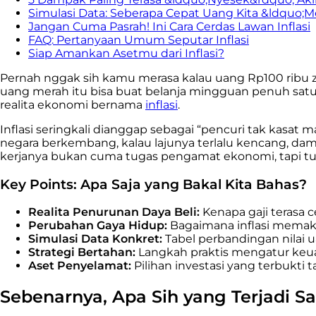
Simulasi Data: Seberapa Cepat Uang Kita &ldquo;
Jangan Cuma Pasrah! Ini Cara Cerdas Lawan Inflasi
FAQ: Pertanyaan Umum Seputar Inflasi
Siap Amankan Asetmu dari Inflasi?
Pernah nggak sih kamu merasa kalau uang Rp100 ribu z
uang merah itu bisa buat belanja mingguan penuh satu 
realita ekonomi bernama
inflasi
.
Inflasi seringkali dianggap sebagai “pencuri tak kasat 
negara berkembang, kalau lajunya terlalu kencang, dam
kerjanya bukan cuma tugas pengamat ekonomi, tapi tu
Key Points: Apa Saja yang Bakal Kita Bahas?
Realita Penurunan Daya Beli:
Kenapa gaji terasa c
Perubahan Gaya Hidup:
Bagaimana inflasi memaks
Simulasi Data Konkret:
Tabel perbandingan nilai u
Strategi Bertahan:
Langkah praktis mengatur keu
Aset Penyelamat:
Pilihan investasi yang terbukti 
Sebenarnya, Apa Sih yang Terjadi Saa