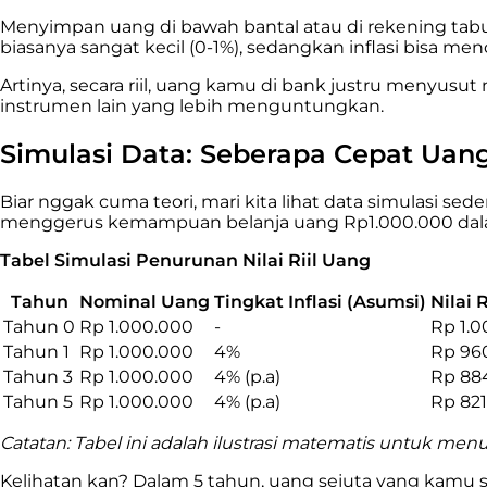
Menyimpan uang di bawah bantal atau di rekening tabun
biasanya sangat kecil (0-1%), sedangkan inflasi bisa men
Artinya, secara riil, uang kamu di bank justru menyu
instrumen lain yang lebih menguntungkan.
Simulasi Data: Seberapa Cepat Uan
Biar nggak cuma teori, mari kita lihat data simulasi se
menggerus kemampuan belanja uang Rp1.000.000 dala
Tabel Simulasi Penurunan Nilai Riil Uang
Tahun
Nominal Uang
Tingkat Inflasi (Asumsi)
Nilai R
Tahun 0
Rp 1.000.000
-
Rp 1.
Tahun 1
Rp 1.000.000
4%
Rp 96
Tahun 3
Rp 1.000.000
4% (p.a)
Rp 88
Tahun 5
Rp 1.000.000
4% (p.a)
Rp 821
Catatan: Tabel ini adalah ilustrasi matematis untuk men
Kelihatan kan? Dalam 5 tahun, uang sejuta yang kamu