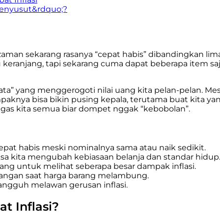
Menyusut&rdquo;?
aman sekarang rasanya “cepat habis” dibandingkan lim
keranjang, tapi sekarang cuma dapat beberapa item saja
mata” yang menggerogoti nilai uang kita pelan-pelan. Mes
paknya bisa bikin pusing kepala, terutama buat kita y
gas kita semua biar dompet nggak “kebobolan”.
epat habis meski nominalnya sama atau naik sedikit.
a kita mengubah kebiasaan belanja dan standar hidup
ang untuk melihat seberapa besar dampak inflasi.
angan saat harga barang melambung.
tangguh melawan gerusan inflasi.
t Inflasi?