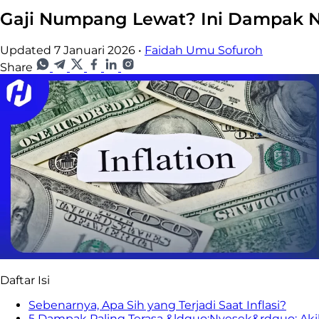
Gaji Numpang Lewat? Ini Dampak Ny
Updated 7 Januari 2026
•
Faidah Umu Sofuroh
Share
Daftar Isi
Sebenarnya, Apa Sih yang Terjadi Saat Inflasi?
5 Dampak Paling Terasa &ldquo;Nyesek&rdquo; Akib