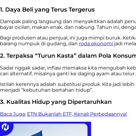
1. Daya Beli yang Terus Tergerus
Dampak paling langsung dan menyakitkan adalah penur
bayar cicilan, makan enak, dan nabung. Tahun ini, d
Bagi produsen atau penjual, ini juga mimpi buruk. Ke
barang numpuk di gudang, dan
roda ekonomi
jadi mel
2. Terpaksa “Turun Kasta” dalam Pola Konsu
Sadar nggak sadar, inflasi memaksa kita mengubah kebi
cari alternatif, misalnya ganti ke daging ayam atau telur
Istilah kerennya adalah
substitusi produk
. Kita jadi leb
menjadi “kebutuhan bertahan hidup”.
3. Kualitas Hidup yang Dipertaruhkan
Baca Juga:
ETN Bukanlah ETF, Kenali Perbedaannya!