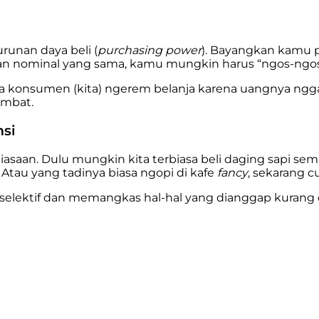
unan daya beli (
purchasing power
). Bayangkan kamu p
engan nominal yang sama, kamu mungkin harus “ngos-ng
tika konsumen (kita) ngerem belanja karena uangnya ng
ambat.
msi
asaan. Dulu mungkin kita terbiasa beli daging sapi sem
. Atau yang tadinya biasa ngopi di kafe
fancy
, sekarang c
ih selektif dan memangkas hal-hal yang dianggap kurang es