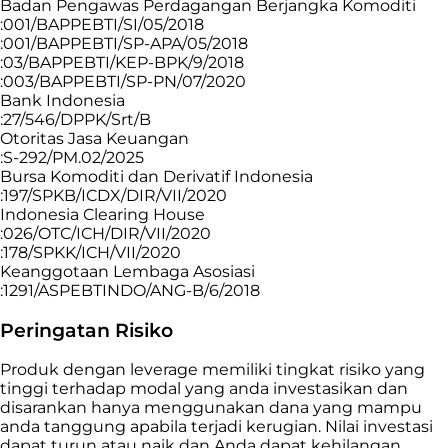
Badan Pengawas Perdagangan Berjangka Komoditi
:001/BAPPEBTI/SI/05/2018
:001/BAPPEBTI/SP-APA/05/2018
:03/BAPPEBTI/KEP-BPK/9/2018
:003/BAPPEBTI/SP-PN/07/2020
Bank Indonesia
:27/546/DPPK/Srt/B
Otoritas Jasa Keuangan
:S-292/PM.02/2025
Bursa Komoditi dan Derivatif Indonesia
:197/SPKB/ICDX/DIR/VII/2020
Indonesia Clearing House
:026/OTC/ICH/DIR/VII/2020
:178/SPKK/ICH/VII/2020
Keanggotaan Lembaga Asosiasi
:1291/ASPEBTINDO/ANG-B/6/2018
Peringatan Risiko
Produk dengan leverage memiliki tingkat risiko yang
tinggi terhadap modal yang anda investasikan dan
disarankan hanya menggunakan dana yang mampu
anda tanggung apabila terjadi kerugian. Nilai investasi
dapat turun atau naik dan Anda dapat kehilangan