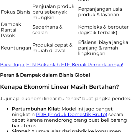
Penjualan produk
Perpanjangan usia
Fokus Bisnis
baru sebanyak
produk & layanan
mungkin
Dampak
Sederhana &
Kompleks & berputar
Rantai
searah
(logistik terbalik)
Pasok
Efisiensi biaya jangka
Produksi cepat &
Keuntungan
panjang & ramah
murah di awal
lingkungan
Baca Juga:
ETN Bukanlah ETF, Kenali Perbedaannya!
Peran & Dampak dalam Bisnis Global
Kenapa Ekonomi Linear Masih Bertahan?
Jujur aja, ekonomi linear itu “enak” buat jangka pendek.
Pertumbuhan Kilat:
Model ini jago banget
ningkatin
PDB (Produk Domestik Bruto)
secara
cepat karena mendorong orang buat beli barang
baru terus.
Simpel:
Alurnya jelas dari pabrik ke konsumen.