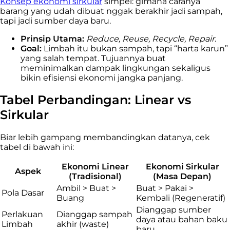
Konsep ekonomi sirkular
simpel: gimana caranya
barang yang udah dibuat nggak berakhir jadi sampah,
tapi jadi sumber daya baru.
Prinsip Utama:
Reduce, Reuse, Recycle, Repair
.
Goal:
Limbah itu bukan sampah, tapi “harta karun”
yang salah tempat. Tujuannya buat
meminimalkan dampak lingkungan sekaligus
bikin efisiensi ekonomi jangka panjang.
Tabel Perbandingan: Linear vs
Sirkular
Biar lebih gampang membandingkan datanya, cek
tabel di bawah ini:
Ekonomi Linear
Ekonomi Sirkular
Aspek
(Tradisional)
(Masa Depan)
Ambil > Buat >
Buat > Pakai >
Pola Dasar
Buang
Kembali (Regeneratif)
Dianggap sumber
Perlakuan
Dianggap sampah
daya atau bahan baku
Limbah
akhir (waste)
baru