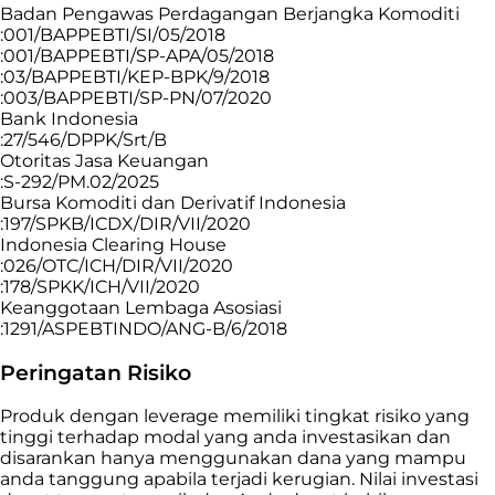
Badan Pengawas Perdagangan Berjangka Komoditi
:001/BAPPEBTI/SI/05/2018
:001/BAPPEBTI/SP-APA/05/2018
:03/BAPPEBTI/KEP-BPK/9/2018
:003/BAPPEBTI/SP-PN/07/2020
Bank Indonesia
:27/546/DPPK/Srt/B
Otoritas Jasa Keuangan
:S-292/PM.02/2025
Bursa Komoditi dan Derivatif Indonesia
:197/SPKB/ICDX/DIR/VII/2020
Indonesia Clearing House
:026/OTC/ICH/DIR/VII/2020
:178/SPKK/ICH/VII/2020
Keanggotaan Lembaga Asosiasi
:1291/ASPEBTINDO/ANG-B/6/2018
Peringatan Risiko
Produk dengan leverage memiliki tingkat risiko yang
tinggi terhadap modal yang anda investasikan dan
disarankan hanya menggunakan dana yang mampu
anda tanggung apabila terjadi kerugian. Nilai investasi