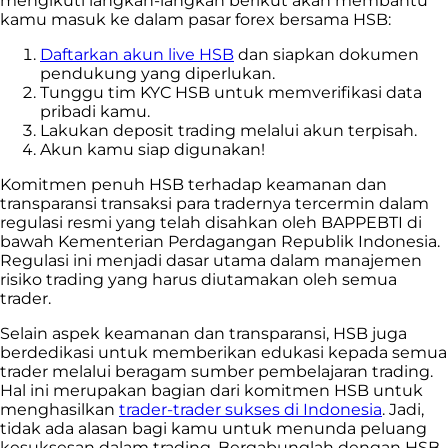
mengikuti langkah-langkah berikut akan membantu
kamu masuk ke dalam pasar forex bersama HSB:
Daftarkan akun live HSB
dan siapkan dokumen
pendukung yang diperlukan.
Tunggu tim KYC HSB untuk memverifikasi data
pribadi kamu.
Lakukan deposit trading melalui akun terpisah.
Akun kamu siap digunakan!
Komitmen penuh HSB terhadap keamanan dan
transparansi transaksi para tradernya tercermin dalam
regulasi resmi yang telah disahkan oleh BAPPEBTI di
bawah Kementerian Perdagangan Republik Indonesia.
Regulasi ini menjadi dasar utama dalam manajemen
risiko trading yang harus diutamakan oleh semua
trader.
Selain aspek keamanan dan transparansi, HSB juga
berdedikasi untuk memberikan edukasi kepada semua
trader melalui beragam sumber pembelajaran trading.
Hal ini merupakan bagian dari komitmen HSB untuk
menghasilkan
trader-trader sukses di Indonesia
. Jadi,
tidak ada alasan bagi kamu untuk menunda peluang
kesuksesan dalam trading. Bergabunglah dengan HSB