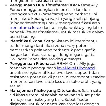
mengidentifikasi arah trend.
Penggunaan Dua
Timeframe
:
BBMA Oma Ally
Forex menggabungkan informasi dari dua
kerangka waktu (
timeframe
) yang berbeda. Ini
mencakup kerangka waktu yang lebih panjang
(
higher timeframe
) untuk mengidentifikasi arah
tren utama forex
dan kerangka waktu yang lebih
pendek (
lower timeframe
) untuk masuk ke dalam
posisi trading.
Identifikasi Zona
Entry
:
Sistem ini membantu
trader mengidentifikasi zona
entry
potensial
berdasarkan pola yang terbentuk pada grafik
harga dan interaksi harga dengan garis-garis
Bollinger Bands dan Moving Averages.
Penggunaan Fibonacci
:
BBMA Oma Ally juga
mencakup penggunaan
level-level Fibonacci
untuk mengidentifikasi level-level support dan
resistance potensial di pasar. Ini membantu trader
menentukan level stop loss dan take profit yang
sesuai.
Manajemen Risiko yang Ditekankan
:
Salah satu
ciri khas sistem ini adalah penekanan kuat pada
manajemen risiko yang baik. Sobat Trader
diajarkan untuk menentukan stop loss dengan