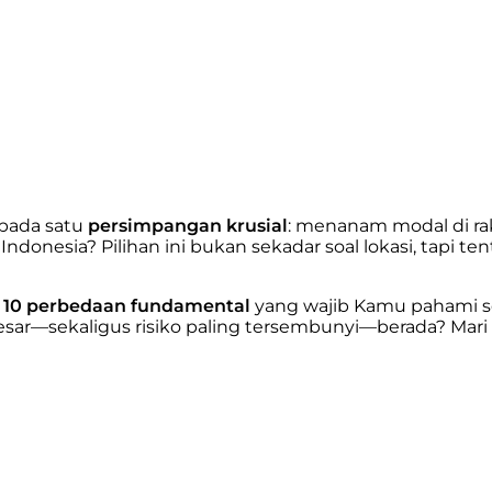
 pada satu
persimpangan krusial
: menanam modal di rak
esia? Pilihan ini bukan sekadar soal lokasi, tapi tentan
m
10 perbedaan fundamental
yang wajib Kamu pahami s
ar—sekaligus risiko paling tersembunyi—berada? Mari k