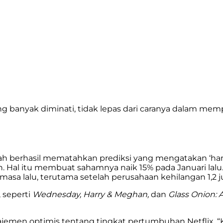
ing banyak diminati, tidak lepas dari caranya dalam m
h berhasil mematahkan prediksi yang mengatakan ‘hany
n. Hal itu membuat sahamnya naik 15% pada Januari lal
 masa lalu, terutama setelah perusahaan kehilangan 1,
 seperti
Wednesday, Harry & Meghan,
dan
Glass Onion: 
jemen optimis tentang tingkat pertumbuhan Netflix. “K