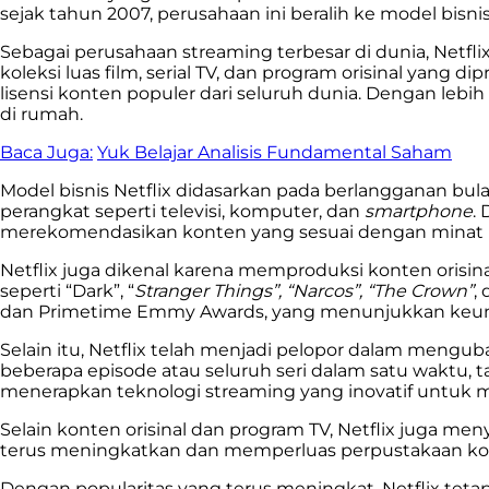
sejak tahun 2007, perusahaan ini beralih ke model bisn
Sebagai perusahaan streaming terbesar di dunia, Netf
koleksi luas film, serial TV, dan program orisinal yang 
lisensi konten populer dari seluruh dunia. Dengan lebi
di rumah.
Baca Juga:
Yuk Belajar Analisis Fundamental Saham
Model bisnis Netflix didasarkan pada berlangganan bu
perangkat seperti televisi, komputer, dan
smartphone
.
merekomendasikan konten yang sesuai dengan minat i
Netflix juga dikenal karena memproduksi konten orisinal
seperti “Dark”, “
Stranger Things”, “Narcos”, “The Crown”
,
dan Primetime Emmy Awards, yang menunjukkan keungg
Selain itu, Netflix telah menjadi pelopor dalam meng
beberapa episode atau seluruh seri dalam satu wakt
menerapkan teknologi streaming yang inovatif untuk 
Selain konten orisinal dan program TV, Netflix juga me
terus meningkatkan dan memperluas perpustakaan ko
Dengan popularitas yang terus meningkat, Netflix tet