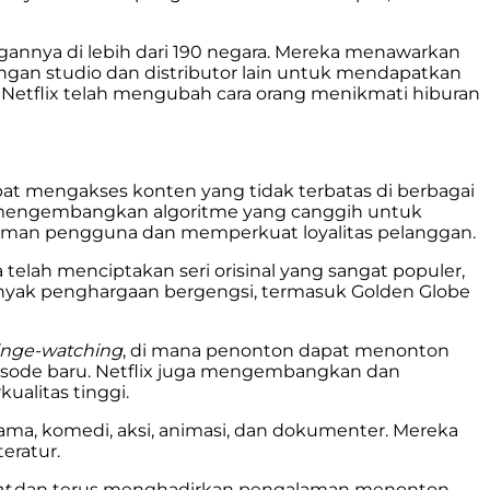
gannya di lebih dari 190 negara. Mereka menawarkan
a dengan studio dan distributor lain untuk mendapatkan
a, Netflix telah mengubah cara orang menikmati hiburan
at mengakses konten yang tidak terbatas di berbagai
x mengembangkan algoritme yang canggih untuk
laman pengguna dan memperkuat loyalitas pelanggan.
 telah menciptakan seri orisinal yang sangat populer,
anyak penghargaan bergengsi, termasuk Golden Globe
inge-watching
, di mana penonton dapat menonton
isode baru. Netflix juga mengembangkan dan
ualitas tinggi.
rama, komedi, aksi, animasi, dan dokumenter. Mereka
eratur.
nt
dan terus menghadirkan pengalaman menonton