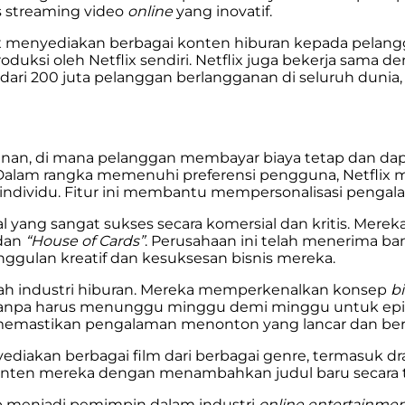
is streaming video
online
yang inovatif.
lix menyediakan berbagai konten hiburan kepada pelang
diproduksi oleh Netflix sendiri. Netflix juga bekerja sam
h dari 200 juta pelanggan berlangganan di seluruh duni
lanan, di mana pelanggan membayar biaya tetap dan dap
 Dalam rangka memenuhi preferensi pengguna, Netfli
ndividu. Fitur ini membantu mempersonalisasi penga
 yang sangat sukses secara komersial dan kritis. Mereka
 dan
“House of Cards”
. Perusahaan ini telah menerima b
ulan kreatif dan kesuksesan bisnis mereka.
ubah industri hiburan. Mereka memperkenalkan konsep
b
u, tanpa harus menunggu minggu demi minggu untuk ep
memastikan pengalaman menonton yang lancar dan berk
nyediakan berbagai film dari berbagai genre, termasuk d
nten mereka dengan menambahkan judul baru secara t
ap menjadi pemimpin dalam industri
online entertainme