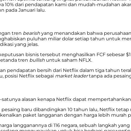
knya 10% dari pendapatan kami dan mudah-mudahan akan 
pada Januari lalu.
engan tren
bearish
yang menandakan bahwa perusahaan t
ah menghabiskan puluhan miliar dolar setiap tahun untuk
kasi yang jelas.
eputusan bisnis tersebut menghasilkan FCF sebesar $1,
 petanda tren
bullish
untuk saham NFLX.
an pendapatan bersih dari Netflix dalam tiga tahun tera
u, posisi Netflix sebagai
market leader
tanpa ada pesaing
u-satunya alasan kenapa Netflix dapat mempertahankan
 pesaing baru dibandingkan 10 tahun lalu, Netflix te
nalkan paket langganan dengan harga lebih murah p
 harga langganannya di 116 negara, sebuah langkah y
a sedang mengupayakan untuk bisa berbagi
password
p