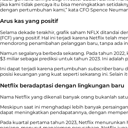
jika kami tidak percaya itu bisa meningkatkan setida
dengan pertumbuhan kami,” kata CFO Spence Neumann 
Arus kas yang positif
Selama dekade terakhir, grafik saham NFLX ditandai d
(FCF) yang positif. Hal ini terjadi karena Netflix tel
mendorong penambahan pelanggan baru, tanpa ada indi
Namun segalanya berbeda sekarang. Pada tahun 2022, k
$3 miliar sebagai prediksi untuk tahun 2023. Ini adalah
Ini dapat terjadi karena pertumbuhan
subscriber
baru d
posisi keuangan yang kuat seperti sekarang ini. Selain it
Netflix beradaptasi dengan lingkungan baru
Nama Netflix yang dikenali banyak orang bukanlah sat
Meskipun saat ini menghadapi lebih banyak persaingan
dapat meningkatkan pendapatannya, dengan memperke
Pada kuartal pertama tahun 2023, Netflix menurunkan
panjang, menurut manajemen perusahaan. Netflix jug