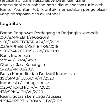
terpisah) di bank nasional, terpisah dari dana
operasional perusahaan, serta diaudit secara rutin oleh
Kantor Akuntan Publik untuk memastikan pengelolaan
yang transparan dan akuntabel.
Legalitas
Badan Pengawas Perdagangan Berjangka Komoditi
:001/BAPPEBTI/SI/05/2018
:001/BAPPEBTI/SP-APA/05/2018
:03/BAPPEBTI/KEP-BPK/9/2018
:003/BAPPEBTI/SP-PN/07/2020
Bank Indonesia
:27/546/DPPK/Srt/B
Otoritas Jasa Keuangan
:S-292/PM.02/2025
Bursa Komoditi dan Derivatif Indonesia
:197/SPKB/ICDX/DIR/VII/2020
Indonesia Clearing House
:026/OTC/ICH/DIR/VII/2020
:178/SPKK/ICH/VII/2020
Keanggotaan Lembaga Asosiasi
:1291/ASPEBTINDO/ANG-B/6/2018