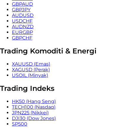
GBPAUD
GBPJPY
AUDUSD
USDCHF
AUDNZD
EURGBP
GBPCHF
Trading Komoditi & Energi
XAUUSD (Emas)
XAGUSD (Perak)
USOIL (Minyak)
Trading Indeks
HK50 (Hang Seng)
TECH100 (Nasdaq)
JPN225 (Nikkei)
DJI30 (Dow Jones)
SP500