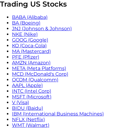
Trading US Stocks
BABA (Alibaba)
BA (Boeing)
JNJ (Johnson & Johnson)
NKE (Nike)
GOOG (Google)
KO (Coca-Cola)
MA (Mastercard)
PFE (Pfizer)
AMZN (Amazon)
META (Meta Platforms)
MCD (McDonald's Corp)
QCOM (Qualcomm)
AAPL (Apple)
INTC (Intel Corp)
MSFT (Microsoft)
V (Visa)
BIDU (Baidu)
IBM (International Business Machines)
NFLX (Netflix)
WMT (Walmart)