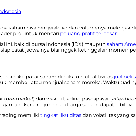
ndonesia
a saham bisa bergerak liar dan volumenya melonjak dras
 trader pro untuk mencari
peluang profit terbesar
.
ial ini, baik di bursa Indonesia (IDX) maupun
saham Ame
-siap catat jadwalnya biar nggak ketinggalan momen pe
us ketika pasar saham dibuka untuk aktivitas
jual beli
ntuk membeli atau menjual saham mereka. Waktu trading
r (
pre-market
) dan waktu trading pascapasar (
after-hour
jam kerja reguler, dan harga saham dapat lebih volati
trading memiliki
tingkat likuiditas
dan volatilitas yang 