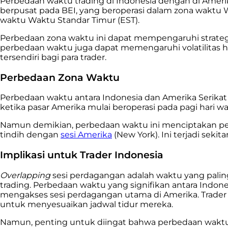
Perbedaan waktu trading di Indonesia dengan di Amerik
berpusat pada BEI, yang beroperasi dalam zona waktu W
waktu Waktu Standar Timur (EST).
Perbedaan zona waktu ini dapat mempengaruhi strategi se
perbedaan waktu juga dapat memengaruhi volatilitas h
tersendiri bagi para trader.
Perbedaan Zona Waktu
Perbedaan waktu antara Indonesia dan Amerika Serikat ad
ketika pasar Amerika mulai beroperasi pada pagi hari wa
Namun demikian, perbedaan waktu ini menciptakan pelu
tindih dengan
sesi Amerika
(New York). Ini terjadi seki
Implikasi untuk Trader Indonesia
Overlapping
sesi perdagangan adalah waktu yang palin
trading. Perbedaan waktu yang signifikan antara Indon
mengakses sesi perdagangan utama di Amerika. Trader
untuk menyesuaikan jadwal tidur mereka.
Namun, penting untuk diingat bahwa perbedaan waktu