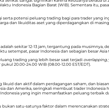
a Serikat sangat signifikan karena keduanya berada di 
aktu Indonesia Bagian Barat (WIB). Sementara itu, pasa
rta potensi peluang trading bagi para trader yang ingin 
arga dan likuiditas aset yang diperdagangkan di masi
alah sekitar 12-13 jam, tergantung pada musimnya, denga
ktu setempat, pasar Indonesia dan sebagian besar Asia t
ang trading yang lebih besar saat terjadi
overlapping
,
tar pukul 20.00-24.00 WIB (08.00-12.00 EST/EDT).
g likuid dan aktif dalam perdagangan saham, dan bias
esia dan Amerika, seringkali membuat trader Indonesia 
 Indonesia yang ingin memanfaatkan peluang terbaik d
 bukan satu-satunya faktor dalam merencanakan strat