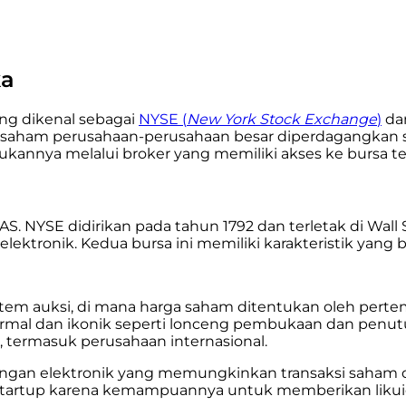
ka
ng dikenal sebagai
NYSE (
New York Stock Exchange
)
da
t saham perusahaan-perusahaan besar diperdagangkan s
ukannya melalui broker yang memiliki akses ke bursa te
NYSE didirikan pada tahun 1792 dan terletak di Wall Str
lektronik. Kedua bursa ini memiliki karakteristik yang 
istem auksi, di mana harga saham ditentukan oleh perte
ormal dan ikonik seperti lonceng pembukaan dan penutu
termasuk perusahaan internasional.
an elektronik yang memungkinkan transaksi saham d
startup karena kemampuannya untuk memberikan likuidi