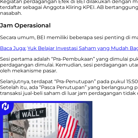
Kegiatan perdagangan Efek di BEI dilakukan dengan m
terdaftar sebagai Anggota Kliring KPEI. AB bertanggun
nasabah.
Jam Operasional
Secara umum, BEI memiliki beberapa sesi penting di 
Baca Juga:
Yuk Belajar Investasi Saham yang Mudah Ba
Sesi pertama adalah “Pra-Pembukaan” yang dimulai pu
perdagangan dimulai. Kemudian, sesi perdagangan uta
oleh mekanisme pasar.
Selanjutnya, terdapat “Pra-Penutupan” pada pukul 15
Setelah itu, ada “Pasca Penutupan” yang berlangsung
transaksi jual-beli saham di luar jam perdagangan tida