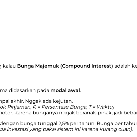
ng kalau
Bunga Majemuk (Compound Interest)
adalah ke
cuma didasarkan pada
modal awal
.
mpai akhir. Nggak ada kejutan.
kok Pinjaman, R = Persentase Bunga, T = Waktu)
tor. Karena bunganya nggak beranak-pinak, jadi beban 
engan bunga tunggal 2,5% per tahun. Bunga per tahun =
da investasi yang pakai sistem ini karena kurang cuan)
.