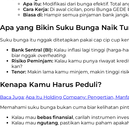
Apa itu:
Modifikasi dari bunga efektif. Total 
Cara Kerja:
Di awal cicilan, porsi Bunga GEDE b
Biasa di:
Hampir semua pinjaman bank jangka 
Apa yang Bikin Suku Bunga Naik Tu
Suku bunga itu nggak ditetapkan pakai cap cip cup kem
Bank Sentral (BI):
Kalau inflasi lagi tinggi (harga-
biar nggak
overheating
.
Risiko Peminjam:
Kalau kamu punya riwayat kredit 
kan?
Tenor:
Makin lama kamu minjem, makin tinggi risik
Kenapa Kamu Harus Peduli?
Baca Juga:
Apa Itu Holding Company: Pengertian, Manf
Memahami suku bunga bukan cuma biar kelihatan pinter
Kalau mau
bebas finansial
, carilah instrumen inv
Kalau mau
ngutang
, pastikan kamu paham apakah