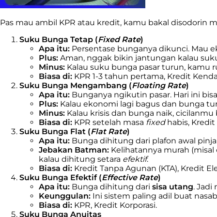
Pas mau ambil KPR atau kredit, kamu bakal disodorin me
Suku Bunga Tetap (
Fixed Rate
)
Apa itu:
Persentase bunganya dikunci. Mau ek
Plus:
Aman, nggak bikin jantungan kalau suku
Minus:
Kalau suku bunga pasar turun, kamu ru
Biasa di:
KPR 1-3 tahun pertama, Kredit Kenda
Suku Bunga Mengambang (
Floating Rate
)
Apa itu:
Bunganya ngikutin pasar. Hari ini bis
Plus:
Kalau ekonomi lagi bagus dan bunga turu
Minus:
Kalau krisis dan bunga naik, cicilanm
Biasa di:
KPR setelah masa
fixed
habis, Kredit
Suku Bunga Flat (
Flat Rate
)
Apa itu:
Bunga dihitung dari plafon awal pinj
Jebakan Batman:
Kelihatannya murah (misal 
kalau dihitung setara
efektif
.
Biasa di:
Kredit Tanpa Agunan (KTA), Kredit El
Suku Bunga Efektif (
Effective Rate
)
Apa itu:
Bunga dihitung dari
sisa utang
. Jad
Keunggulan:
Ini sistem paling adil buat nasa
Biasa di:
KPR, Kredit Korporasi.
Suku Bunga Anuitas