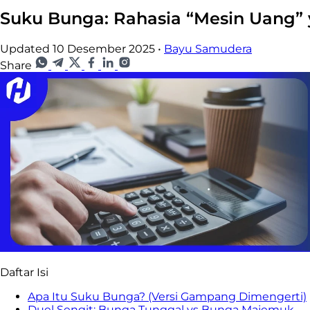
Suku Bunga: Rahasia “Mesin Uang”
Updated 10 Desember 2025
•
Bayu Samudera
Share
Daftar Isi
Apa Itu Suku Bunga? (Versi Gampang Dimengerti)
Duel Sengit: Bunga Tunggal vs Bunga Majemuk