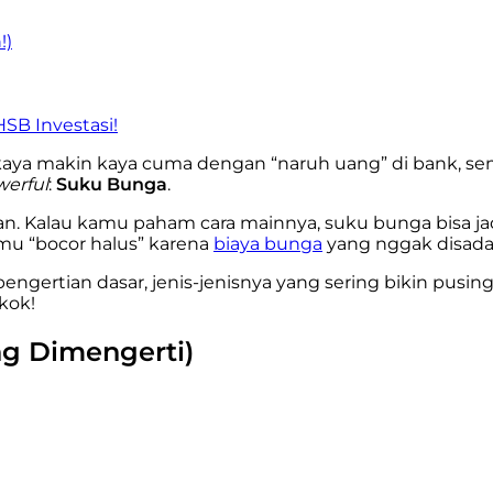
!)
HSB Investasi!
kaya makin kaya cuma dengan “naruh uang” di bank, se
erful
:
Suku Bunga
.
an. Kalau kamu paham cara mainnya, suku bunga bisa ja
tmu “bocor halus” karena
biaya bunga
yang nggak disadar
 pengertian dasar, jenis-jenisnya yang sering bikin pus
 kok!
g Dimengerti)