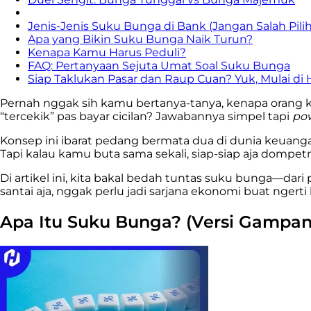
Jenis-Jenis Suku Bunga di Bank (Jangan Salah Pilih
Apa yang Bikin Suku Bunga Naik Turun?
Kenapa Kamu Harus Peduli?
FAQ: Pertanyaan Sejuta Umat Soal Suku Bunga
Siap Taklukan Pasar dan Raup Cuan? Yuk, Mulai di 
Pernah nggak sih kamu bertanya-tanya, kenapa orang 
“tercekik” pas bayar cicilan? Jawabannya simpel tapi
pow
Konsep ini ibarat pedang bermata dua di dunia keuang
Tapi kalau kamu buta sama sekali, siap-siap aja dompe
Di artikel ini, kita bakal bedah tuntas suku bunga—dari
santai aja, nggak perlu jadi sarjana ekonomi buat ngerti
Apa Itu Suku Bunga? (Versi Gampan