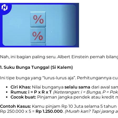
Nah, ini bagian paling seru. Albert Einstein pernah bila
1. Suku Bunga Tunggal (Si Kalem)
Ini tipe bunga yang “lurus-lurus aja”. Perhitungannya 
Ciri Khas:
Nilai bunganya
selalu sama
dari awal sa
Rumus:
i = P x R x T
(Keterangan: i = Bunga, P = Po
Cocok buat:
Pinjaman jangka pendek atau kredit mo
Contoh Kasus:
Kamu pinjam Rp 10 Juta selama 5 tahun d
Rp 250.000 x 5 =
Rp 1.250.000
.
(Murah kan? Tapi jarang a