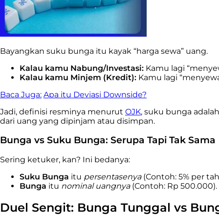
Bayangkan suku bunga itu kayak “harga sewa” uang.
Kalau kamu Nabung/Investasi:
Kamu lagi “menyew
Kalau kamu Minjem (Kredit):
Kamu lagi “menyewa”
Baca Juga:
Apa itu Deviasi Downside?
Jadi, definisi resminya menurut
OJK
, suku bunga adala
dari uang yang dipinjam atau disimpan.
Bunga vs Suku Bunga: Serupa Tapi Tak Sama
Sering ketuker, kan? Ini bedanya:
Suku Bunga
itu
persentasenya
(Contoh: 5% per ta
Bunga
itu
nominal uangnya
(Contoh: Rp 500.000). 
Duel Sengit: Bunga Tunggal vs Bu