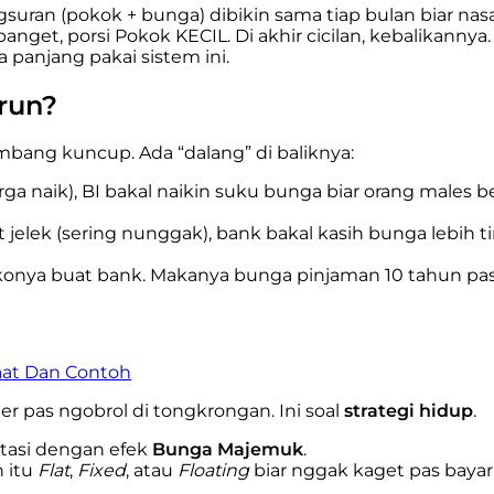
angsuran (pokok + bunga) dibikin sama tiap bulan biar n
anget, porsi Pokok KECIL. Di akhir cicilan, kebalikannya.
panjang pakai sistem ini.
run?
bang kuncup. Ada “dalang” di baliknya:
harga naik), BI bakal naikin suku bunga biar orang males
jelek (sering nunggak), bank bakal kasih bunga lebih ti
onya buat bank. Makanya bunga pinjaman 10 tahun pasti
aat Dan Contoh
 pas ngobrol di tongkrongan. Ini soal
strategi hidup
.
estasi dengan efek
Bunga Majemuk
.
 itu
Flat
,
Fixed
, atau
Floating
biar nggak kaget pas bayar 