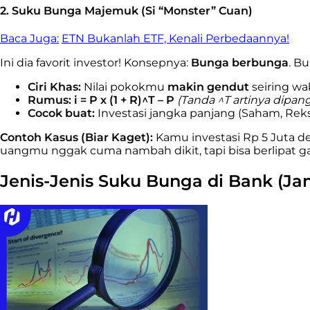
2. Suku Bunga Majemuk (Si “Monster” Cuan)
Baca Juga:
ETN Bukanlah ETF, Kenali Perbedaannya!
Ini dia favorit investor! Konsepnya:
Bunga berbunga
. B
Ciri Khas:
Nilai pokokmu
makin gendut
seiring wa
Rumus:
i = P x (1 + R)^T – P
(Tanda ^T artinya dipa
Cocok buat:
Investasi jangka panjang (Saham, Rek
Contoh Kasus (Biar Kaget):
Kamu investasi Rp 5 Juta d
uangmu nggak cuma nambah dikit, tapi bisa berlipat gan
Jenis-Jenis Suku Bunga di Bank (Jan