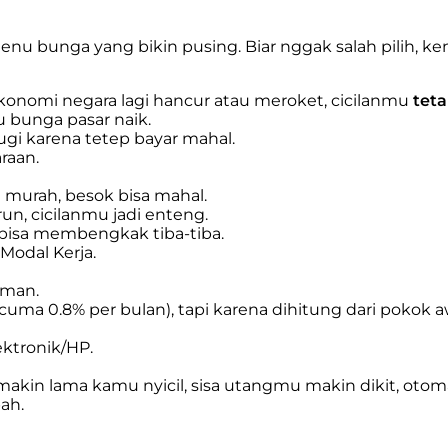
nu bunga yang bikin pusing. Biar nggak salah pilih, ke
onomi negara lagi hancur atau meroket, cicilanmu
teta
 bunga pasar naik.
gi karena tetep bayar mahal.
raan.
a murah, besok bisa mahal.
n, cicilanmu jadi enteng.
u bisa membengkak tiba-tiba.
 Modal Kerja.
aman.
cuma 0.8% per bulan), tapi karena dihitung dari pokok
ektronik/HP.
i makin lama kamu nyicil, sisa utangmu makin dikit, ot
bah.