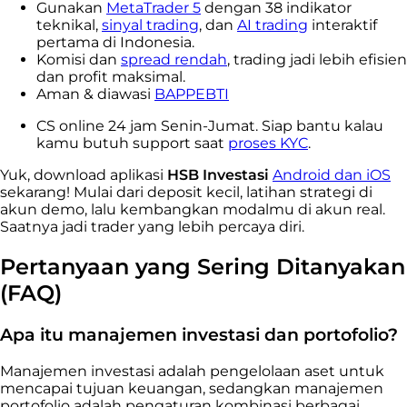
Gunakan
MetaTrader 5
dengan 38 indikator
teknikal,
sinyal trading
, dan
AI trading
interaktif
pertama di Indonesia.
Komisi dan
spread rendah
, trading jadi lebih efisien
dan profit maksimal.
Aman & diawasi
BAPPEBTI
CS online 24 jam Senin-Jumat. Siap bantu kalau
kamu butuh support saat
proses KYC
.
Yuk, download aplikasi
HSB Investasi
Android dan iOS
sekarang! Mulai dari deposit kecil, latihan strategi di
akun demo, lalu kembangkan modalmu di akun real.
Saatnya jadi trader yang lebih percaya diri.
Pertanyaan yang Sering Ditanyakan
(FAQ)
Apa itu manajemen investasi dan portofolio?
Manajemen investasi adalah pengelolaan aset untuk
mencapai tujuan keuangan, sedangkan manajemen
portofolio adalah pengaturan kombinasi berbagai