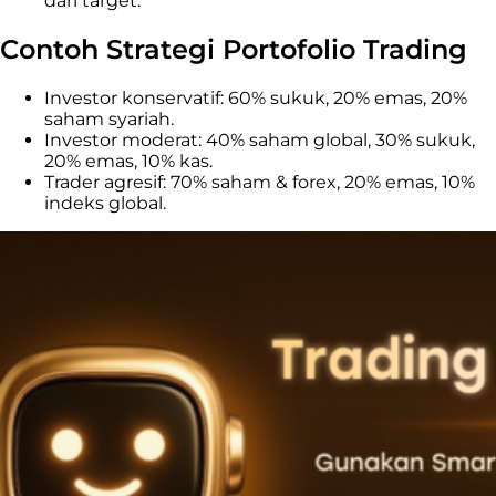
dari target.
Contoh Strategi Portofolio Trading
Investor konservatif: 60% sukuk, 20% emas, 20%
saham syariah.
Investor moderat: 40% saham global, 30% sukuk,
20% emas, 10% kas.
Trader agresif: 70% saham & forex, 20% emas, 10%
indeks global.