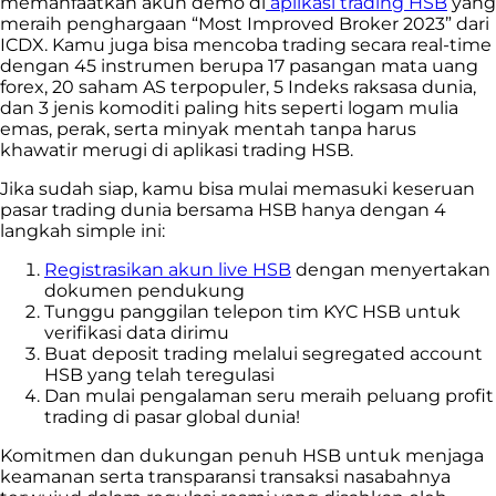
memanfaatkan akun demo di
aplikasi trading HSB
yang
meraih penghargaan “Most Improved Broker 2023” dari
ICDX. Kamu juga bisa mencoba trading secara real-time
dengan 45 instrumen berupa 17 pasangan mata uang
forex, 20 saham AS terpopuler, 5 Indeks raksasa dunia,
dan 3 jenis komoditi paling hits seperti logam mulia
emas, perak, serta minyak mentah tanpa harus
khawatir merugi di aplikasi trading HSB.
Jika sudah siap, kamu bisa mulai memasuki keseruan
pasar trading dunia bersama HSB hanya dengan 4
langkah simple ini:
Registrasikan akun live HSB
dengan menyertakan
dokumen pendukung
Tunggu panggilan telepon tim KYC HSB untuk
verifikasi data dirimu
Buat deposit trading melalui segregated account
HSB yang telah teregulasi
Dan mulai pengalaman seru meraih peluang profit
trading di pasar global dunia!
Komitmen dan dukungan penuh HSB untuk menjaga
keamanan serta transparansi transaksi nasabahnya