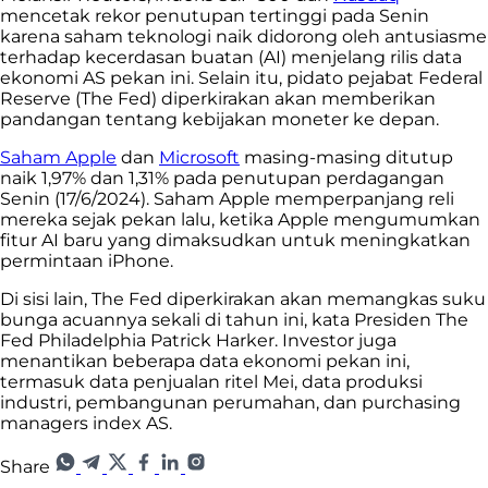
mencetak rekor penutupan tertinggi pada Senin
karena saham teknologi naik didorong oleh antusiasme
terhadap kecerdasan buatan (AI) menjelang rilis data
ekonomi AS pekan ini. Selain itu, pidato pejabat Federal
Reserve (The Fed) diperkirakan akan memberikan
pandangan tentang kebijakan moneter ke depan.
Saham Apple
dan
Microsoft
masing-masing ditutup
naik 1,97% dan 1,31% pada penutupan perdagangan
Senin (17/6/2024). Saham Apple memperpanjang reli
mereka sejak pekan lalu, ketika Apple mengumumkan
fitur AI baru yang dimaksudkan untuk meningkatkan
permintaan iPhone.
Di sisi lain, The Fed diperkirakan akan memangkas suku
bunga acuannya sekali di tahun ini, kata Presiden The
Fed Philadelphia Patrick Harker. Investor juga
menantikan beberapa data ekonomi pekan ini,
termasuk data penjualan ritel Mei, data produksi
industri, pembangunan perumahan, dan purchasing
managers index AS.
Share