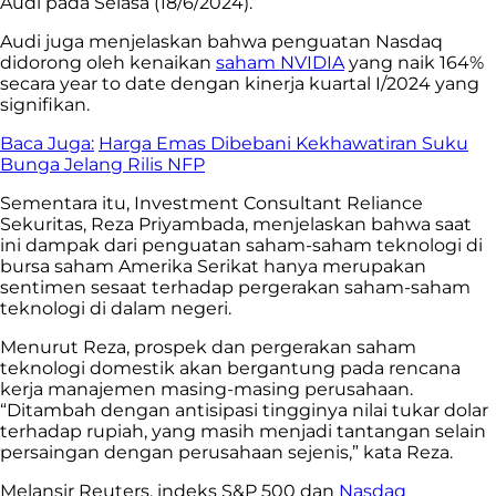
Audi pada Selasa (18/6/2024).
Audi juga menjelaskan bahwa penguatan Nasdaq
didorong oleh kenaikan
saham NVIDIA
yang naik 164%
secara year to date dengan kinerja kuartal I/2024 yang
signifikan.
Baca Juga:
Harga Emas Dibebani Kekhawatiran Suku
Bunga Jelang Rilis NFP
Sementara itu, Investment Consultant Reliance
Sekuritas, Reza Priyambada, menjelaskan bahwa saat
ini dampak dari penguatan saham-saham teknologi di
bursa saham Amerika Serikat hanya merupakan
sentimen sesaat terhadap pergerakan saham-saham
teknologi di dalam negeri.
Menurut Reza, prospek dan pergerakan saham
teknologi domestik akan bergantung pada rencana
kerja manajemen masing-masing perusahaan.
“Ditambah dengan antisipasi tingginya nilai tukar dolar
terhadap rupiah, yang masih menjadi tantangan selain
persaingan dengan perusahaan sejenis,” kata Reza.
Melansir Reuters, indeks S&P 500 dan
Nasdaq