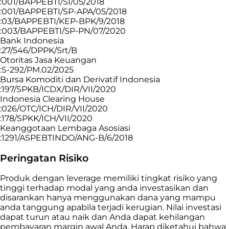
:001/BAPPEBTI/SI/05/2018
:001/BAPPEBTI/SP-APA/05/2018
:03/BAPPEBTI/KEP-BPK/9/2018
:003/BAPPEBTI/SP-PN/07/2020
Bank Indonesia
:27/546/DPPK/Srt/B
Otoritas Jasa Keuangan
:S-292/PM.02/2025
Bursa Komoditi dan Derivatif Indonesia
:197/SPKB/ICDX/DIR/VII/2020
Indonesia Clearing House
:026/OTC/ICH/DIR/VII/2020
:178/SPKK/ICH/VII/2020
Keanggotaan Lembaga Asosiasi
:1291/ASPEBTINDO/ANG-B/6/2018
Peringatan Risiko
Produk dengan leverage memiliki tingkat risiko yang
tinggi terhadap modal yang anda investasikan dan
disarankan hanya menggunakan dana yang mampu
anda tanggung apabila terjadi kerugian. Nilai investasi
dapat turun atau naik dan Anda dapat kehilangan
pembayaran margin awal Anda. Harap diketahui bahwa