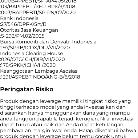
:001/BAPPEBTI/SP-APA/05/2018
:03/BAPPEBTI/KEP-BPK/9/2018
:003/BAPPEBTI/SP-PN/07/2020
Bank Indonesia
:27/546/DPPK/Srt/B
Otoritas Jasa Keuangan
:S-292/PM.02/2025
Bursa Komoditi dan Derivatif Indonesia
:197/SPKB/ICDX/DIR/VII/2020
Indonesia Clearing House
:026/OTC/ICH/DIR/VII/2020
:178/SPKK/ICH/VII/2020
Keanggotaan Lembaga Asosiasi
:1291/ASPEBTINDO/ANG-B/6/2018
Peringatan Risiko
Produk dengan leverage memiliki tingkat risiko yang
tinggi terhadap modal yang anda investasikan dan
disarankan hanya menggunakan dana yang mampu
anda tanggung apabila terjadi kerugian. Nilai investasi
dapat turun atau naik dan Anda dapat kehilangan
pembayaran margin awal Anda. Harap diketahui bahwa
produk dengan leverage belum tentu cocok untuk