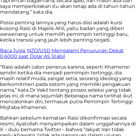
Tapi entah bagaimana, secara ajaib, Iran masih ada dan
saya memperkirakan itu akan tetap ada di tahun-tahun
mendatang.” kata dia.
Posisi penting lainnya yang harus diisi adalah kursi
kosong Raisi di Majelis Ahli, yaitu badan yang diberi
wewenang untuk memilih pemimpin tertinggi baru,
ketika transisi yang jauh lebih penting terjadi.
Baca Juga:
NZD/USD Mengalami Penurunan Dekat
0,6000 saat Dolar AS Stabil
“Raisi adalah calon penerus karena, seperti Khamenei
sendiri ketika dia menjadi pemimpin tertinggi, dia
masih relatif muda, sangat setia, seorang ideolog yang
berkomitmen pada sistem yang memiliki pengakuan
nama,” kata Dr Vakil tentang proses seleksi yang tidak
jelas ini, di mana sejumlah Beberapa nama terlihat ikut
mencalonkan diri, termasuk putra Pemimpin Tertinggi
Mojtaba Khamenei.
Bahkan sebelum kematian Raisi dikonfirmasi secara
resmi, Ayatollah menyampaikan dalam unggahannya di
X – dulu bernama Twitter – bahwa “rakyat Iran tidak
perlu khawatir, tidak ada gangguan dalam urusan