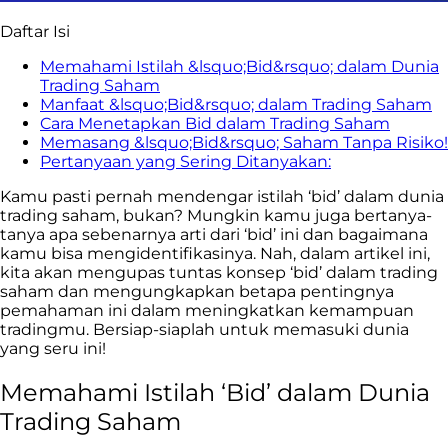
Daftar Isi
Memahami Istilah &lsquo;Bid&rsquo; dalam Dunia
Trading Saham
Manfaat &lsquo;Bid&rsquo; dalam Trading Saham
Cara Menetapkan Bid dalam Trading Saham
Memasang &lsquo;Bid&rsquo; Saham Tanpa Risiko!
Pertanyaan yang Sering Ditanyakan:
Kamu pasti pernah mendengar istilah ‘bid’ dalam dunia
trading saham, bukan? Mungkin kamu juga bertanya-
tanya apa sebenarnya arti dari ‘bid’ ini dan bagaimana
kamu bisa mengidentifikasinya. Nah, dalam artikel ini,
kita akan mengupas tuntas konsep ‘bid’ dalam trading
saham dan mengungkapkan betapa pentingnya
pemahaman ini dalam meningkatkan kemampuan
tradingmu. Bersiap-siaplah untuk memasuki dunia
yang seru ini!
Memahami Istilah ‘Bid’ dalam Dunia
Trading Saham