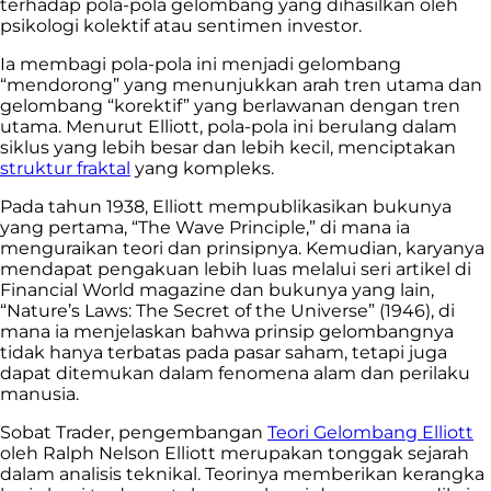
terhadap pola-pola gelombang yang dihasilkan oleh
psikologi kolektif atau sentimen investor.
Ia membagi pola-pola ini menjadi gelombang
“mendorong” yang menunjukkan arah tren utama dan
gelombang “korektif” yang berlawanan dengan tren
utama. Menurut Elliott, pola-pola ini berulang dalam
siklus yang lebih besar dan lebih kecil, menciptakan
struktur fraktal
yang kompleks.
Pada tahun 1938, Elliott mempublikasikan bukunya
yang pertama, “The Wave Principle,” di mana ia
menguraikan teori dan prinsipnya. Kemudian, karyanya
mendapat pengakuan lebih luas melalui seri artikel di
Financial World magazine dan bukunya yang lain,
“Nature’s Laws: The Secret of the Universe” (1946), di
mana ia menjelaskan bahwa prinsip gelombangnya
tidak hanya terbatas pada pasar saham, tetapi juga
dapat ditemukan dalam fenomena alam dan perilaku
manusia.
Sobat Trader, pengembangan
Teori Gelombang Elliott
oleh Ralph Nelson Elliott merupakan tonggak sejarah
dalam analisis teknikal. Teorinya memberikan kerangka