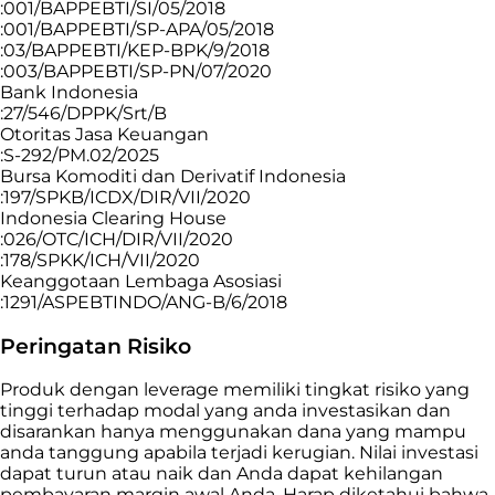
:001/BAPPEBTI/SI/05/2018
:001/BAPPEBTI/SP-APA/05/2018
:03/BAPPEBTI/KEP-BPK/9/2018
:003/BAPPEBTI/SP-PN/07/2020
Bank Indonesia
:27/546/DPPK/Srt/B
Otoritas Jasa Keuangan
:S-292/PM.02/2025
Bursa Komoditi dan Derivatif Indonesia
:197/SPKB/ICDX/DIR/VII/2020
Indonesia Clearing House
:026/OTC/ICH/DIR/VII/2020
:178/SPKK/ICH/VII/2020
Keanggotaan Lembaga Asosiasi
:1291/ASPEBTINDO/ANG-B/6/2018
Peringatan Risiko
Produk dengan leverage memiliki tingkat risiko yang
tinggi terhadap modal yang anda investasikan dan
disarankan hanya menggunakan dana yang mampu
anda tanggung apabila terjadi kerugian. Nilai investasi
dapat turun atau naik dan Anda dapat kehilangan
pembayaran margin awal Anda. Harap diketahui bahwa