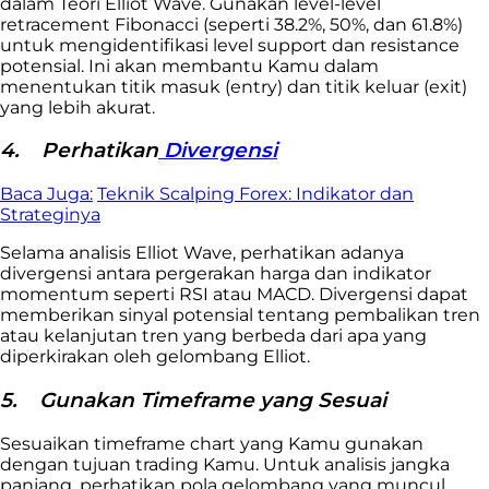
dalam Teori Elliot Wave. Gunakan level-level
retracement Fibonacci (seperti 38.2%, 50%, dan 61.8%)
untuk mengidentifikasi level support dan resistance
potensial. Ini akan membantu Kamu dalam
menentukan titik masuk (entry) dan titik keluar (exit)
yang lebih akurat.
4.
Perhatikan
Divergensi
Baca Juga:
Teknik Scalping Forex: Indikator dan
Strateginya
Selama analisis Elliot Wave, perhatikan adanya
divergensi antara pergerakan harga dan indikator
momentum seperti RSI atau MACD. Divergensi dapat
memberikan sinyal potensial tentang pembalikan tren
atau kelanjutan tren yang berbeda dari apa yang
diperkirakan oleh gelombang Elliot.
5.
Gunakan Timeframe yang Sesuai
Sesuaikan timeframe chart yang Kamu gunakan
dengan tujuan trading Kamu. Untuk analisis jangka
panjang, perhatikan pola gelombang yang muncul