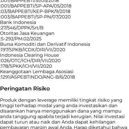
:001/BAPPEBTI/SI/05/2018
:001/BAPPEBTI/SP-APA/05/2018
:03/BAPPEBTI/KEP-BPK/9/2018
:003/BAPPEBTI/SP-PN/07/2020
Bank Indonesia
:27/546/DPPK/Srt/B
Otoritas Jasa Keuangan
:S-292/PM.02/2025
Bursa Komoditi dan Derivatif Indonesia
:197/SPKB/ICDX/DIR/VII/2020
Indonesia Clearing House
:026/OTC/ICH/DIR/VII/2020
:178/SPKK/ICH/VII/2020
Keanggotaan Lembaga Asosiasi
:1291/ASPEBTINDO/ANG-B/6/2018
Peringatan Risiko
Produk dengan leverage memiliki tingkat risiko yang
tinggi terhadap modal yang anda investasikan dan
disarankan hanya menggunakan dana yang mampu
anda tanggung apabila terjadi kerugian. Nilai investasi
dapat turun atau naik dan Anda dapat kehilangan
pembayaran margin awal Anda. Harap diketahui bahwa