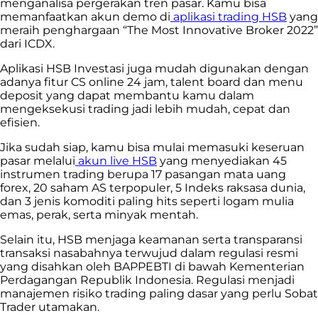
menganalisa pergerakan tren pasar. Kamu bisa
memanfaatkan akun demo di
aplikasi trading HSB
yang
meraih penghargaan “The Most Innovative Broker 2022”
dari ICDX.
Aplikasi HSB Investasi juga mudah digunakan dengan
adanya fitur CS online 24 jam, talent board dan menu
deposit yang dapat membantu kamu dalam
mengeksekusi trading jadi lebih mudah, cepat dan
efisien.
Jika sudah siap, kamu bisa mulai memasuki keseruan
pasar melalui
akun live HSB
yang menyediakan 45
instrumen trading berupa 17 pasangan mata uang
forex, 20 saham AS terpopuler, 5 Indeks raksasa dunia,
dan 3 jenis komoditi paling hits seperti logam mulia
emas, perak, serta minyak mentah.
Selain itu, HSB menjaga keamanan serta transparansi
transaksi nasabahnya terwujud dalam regulasi resmi
yang disahkan oleh BAPPEBTI di bawah Kementerian
Perdagangan Republik Indonesia. Regulasi menjadi
manajemen risiko trading paling dasar yang perlu Sobat
Trader utamakan.