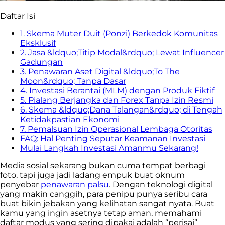
Daftar Isi
1. Skema Muter Duit (Ponzi) Berkedok Komunitas
Eksklusif
2. Jasa &ldquo;Titip Modal&rdquo; Lewat Influencer
Gadungan
3. Penawaran Aset Digital &ldquo;To The
Moon&rdquo; Tanpa Dasar
4. Investasi Berantai (MLM) dengan Produk Fiktif
5. Pialang Berjangka dan Forex Tanpa Izin Resmi
6. Skema &ldquo;Dana Talangan&rdquo; di Tengah
Ketidakpastian Ekonomi
7. Pemalsuan Izin Operasional Lembaga Otoritas
FAQ: Hal Penting Seputar Keamanan Investasi
Mulai Langkah Investasi Amanmu Sekarang!
Media sosial sekarang bukan cuma tempat berbagi
foto, tapi juga jadi ladang empuk buat oknum
penyebar
penawaran palsu
. Dengan teknologi digital
yang makin canggih, para penipu punya seribu cara
buat bikin jebakan yang kelihatan sangat nyata. Buat
kamu yang ingin asetnya tetap aman, memahami
daftar modus yang sering dipakai adalah “perisai”