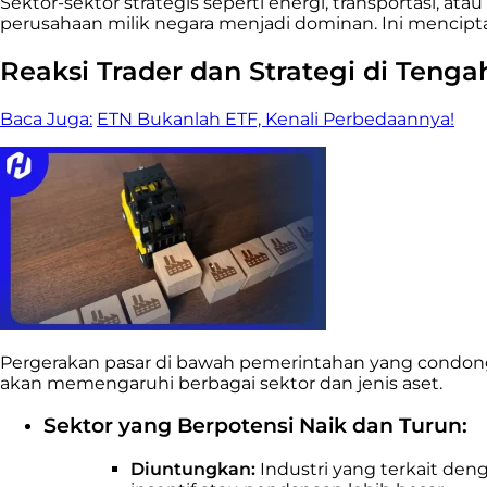
Sektor-sektor strategis seperti energi, transportasi, at
perusahaan milik negara menjadi dominan. Ini mencipt
Reaksi Trader dan Strategi di Tengah
Baca Juga:
ETN Bukanlah ETF, Kenali Perbedaannya!
Pergerakan pasar di bawah pemerintahan yang condong ke
akan memengaruhi berbagai sektor dan jenis aset.
Sektor yang Berpotensi Naik dan Turun:
Diuntungkan:
Industri yang terkait den