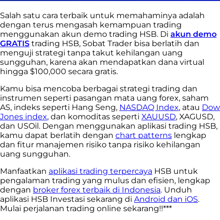
Salah satu cara terbaik untuk memahaminya adalah
dengan terus mengasah kemampuan trading
menggunakan
akun demo trading HSB
.
Di
akun demo
GRATIS
trading HSB
, Sobat Trader bisa berlatih dan
menguji strategi tanpa takut kehilangan uang
sungguhan, karena akan mendapatkan dana virtual
hingga $100,000 secara gratis.
Kamu bisa mencoba berbagai strategi trading dan
instrumen seperti pasangan mata uang forex, saham
AS, indeks seperti Hang Seng,
NASDAQ Index
, atau
Dow
Jones index
, dan komoditas seperti
XAUUSD
, XAGUSD,
dan USOil. Dengan menggunakan aplikasi trading HSB,
kamu dapat berlatih dengan
chart patterns
lengkap
dan fitur manajemen risiko tanpa risiko kehilangan
uang sungguhan.
Manfaatkan
aplikasi trading terpercaya
HSB untuk
pengalaman trading yang mulus dan efisien, lengkap
dengan
broker forex terbaik di Indonesia
. Unduh
aplikasi HSB Investasi sekarang di
Android dan iOS
.
Mulai perjalanan trading online sekarang!!***