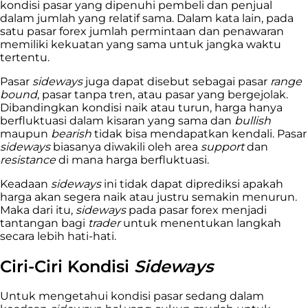
kondisi pasar yang dipenuhi pembeli dan penjual
dalam jumlah yang relatif sama. Dalam kata lain, pada
satu pasar forex jumlah permintaan dan penawaran
memiliki kekuatan yang sama untuk jangka waktu
tertentu.
Pasar
sideways
juga dapat disebut sebagai pasar
range
bound
, pasar tanpa tren, atau pasar yang bergejolak.
Dibandingkan kondisi naik atau turun, harga hanya
berfluktuasi dalam kisaran yang sama dan
bullish
maupun
bearish
tidak bisa mendapatkan kendali. Pasar
sideways
biasanya diwakili oleh area
support
dan
resistance
di mana harga berfluktuasi.
Keadaan
sideways
ini tidak dapat diprediksi apakah
harga akan segera naik atau justru semakin menurun.
Maka dari itu,
sideways
pada pasar forex menjadi
tantangan bagi
trader
untuk menentukan langkah
secara lebih hati-hati.
Ciri-Ciri Kondisi
Sideways
Untuk mengetahui kondisi pasar sedang dalam