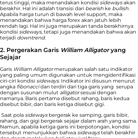
terus tinggi, maka menandakan kondisi
sideways
akan
berakhir. Hal ini adalah transisi dari
bearish
ke
bullish
.
Apabila harga turun di bawah level support, maka
menandakan bahwa harga forex akan jatuh lebih
rendah lagi. Hal ini juga merupakan tanda berakhirnya
kondisi
sideways
, tetapi juga menandakan bahwa akan
terjadi
downtrend.
2. Pergerakan Garis
William Alligator
yang
Sejajar
Garis
William Alligator
merupakan salah satu indikator
yang paling umum digunakan untuk mengidentifikasi
ciri-ciri kondisi
sideways
. Indikator ini disusun menurut
angka
fibonacci
dan terdiri dari tiga garis yang serupa
dengan susunan mulut
alligator
sesuai dengan
namanya. Baris pertama disebut rahang, baris kedua
disebut bibir, dan baris ketiga disebut gigi.
Saat pola
sideways
bergerak ke samping, garis bibir,
rahang, dan gigi bergerak sejajar dalam arah yang sama.
Namun, apabila ketiga garis ini berpotongan, kondisi
tersebut menunjukkan bahwa
sideways
telah berakhir