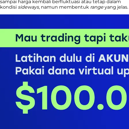
sampai harga kembali berfluktuasi atau tetap dalam
kondisi
sideways
, namun membentuk
range
yang jelas.