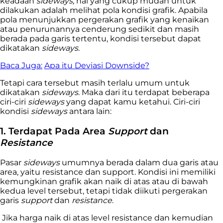
keadaan
sideways,
hal yang cukup mudah untuk
dilakukan adalah melihat pola kondisi grafik. Apabila
pola menunjukkan pergerakan grafik yang kenaikan
atau penurunannya cenderung sedikit dan masih
berada pada garis tertentu, kondisi tersebut dapat
dikatakan
sideways.
Baca Juga:
Apa itu Deviasi Downside?
Tetapi cara tersebut masih terlalu umum untuk
dikatakan
sideways
. Maka dari itu terdapat beberapa
ciri-ciri
sideways
yang dapat kamu ketahui. Ciri-ciri
kondisi
sideways
antara lain:
1. Terdapat Pada Area
Support
dan
Resistance
Pasar
sideways
umumnya berada dalam dua garis atau
area, yaitu
resistance
dan
support
. Kondisi ini memiliki
kemungkinan grafik akan naik di atas atau di bawah
kedua level tersebut, tetapi tidak diikuti pergerakan
garis
support
dan
resistance
.
Jika harga naik di atas level resistance dan kemudian