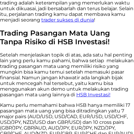
trading adalah keterampilan yang memerlukan waktu
untuk dikuasai, jadi bersabarlah dan terus belajar. Selain
itu, perjalanan trading kamu dapat membawa kamu
menjadi seorang
trader sukses di dunia
!
Trading Pasangan Mata Uang
Tanpa Risiko di HSB Investasi!
Setelah menjelaskan topik di atas, ada satu hal penting
lain yang perlu kamu pahami, bahwa setiap melakukan
trading pasangan mata uang memiliki risiko yang
mungkin bisa kamu temui setelah memasuki pasar
finansial. Namun jangan khawatir ada langkah bijak
untuk mencegah hal tersebut, yaitu kamu bisa
menggunakan akun demo untuk melakukan trading
pasangan mata uang lainnya di
HSB Investasi!
Kamu perlu memahami bahwa HSB hanya memiliki 17
pasangan mata uang yang bisa ditradingkan yaitu 7
major pairs (AUD/USD, USD/CAD, EUR/USD, USD/CHF,
USD/JPY, NZD/USD dan GBP/USD) dan 10 cross pairs
(GBP/JPY, GBP/AUD, AUD/JPY, EUR/JPY, NZD/JPY,
GBP/CHF, AUD/NZD, EUR/GBP, EUR/CHF dan EUR/AUD)