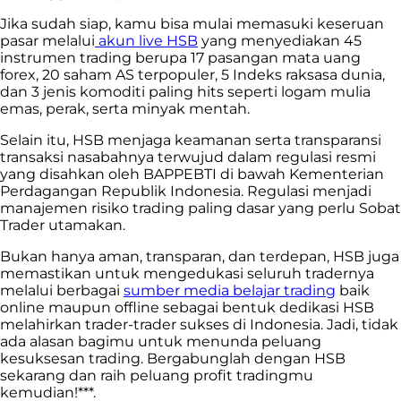
Jika sudah siap, kamu bisa mulai memasuki keseruan
pasar melalui
akun live HSB
yang menyediakan 45
instrumen trading berupa 17 pasangan mata uang
forex, 20 saham AS terpopuler, 5 Indeks raksasa dunia,
dan 3 jenis komoditi paling hits seperti logam mulia
emas, perak, serta minyak mentah.
Selain itu, HSB menjaga keamanan serta transparansi
transaksi nasabahnya terwujud dalam regulasi resmi
yang disahkan oleh BAPPEBTI di bawah Kementerian
Perdagangan Republik Indonesia. Regulasi menjadi
manajemen risiko trading paling dasar yang perlu Sobat
Trader utamakan.
Bukan hanya aman, transparan, dan terdepan, HSB juga
memastikan untuk mengedukasi seluruh tradernya
melalui berbagai
sumber media belajar trading
baik
online maupun offline sebagai bentuk dedikasi HSB
melahirkan trader-trader sukses di Indonesia. Jadi, tidak
ada alasan bagimu untuk menunda peluang
kesuksesan trading. Bergabunglah dengan HSB
sekarang dan raih peluang profit tradingmu
kemudian!***.