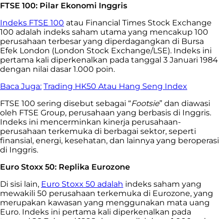
FTSE 100: Pilar Ekonomi Inggris
Indeks FTSE 100
atau Financial Times Stock Exchange
100 adalah indeks saham utama yang mencakup 100
perusahaan terbesar yang diperdagangkan di Bursa
Efek London (London Stock Exchange/LSE). Indeks ini
pertama kali diperkenalkan pada tanggal 3 Januari 1984
dengan nilai dasar 1.000 poin.
Baca Juga:
Trading HK50 Atau Hang Seng Index
FTSE 100 sering disebut sebagai “
Footsie
” dan diawasi
oleh FTSE Group, perusahaan yang berbasis di Inggris.
Indeks ini mencerminkan kinerja perusahaan-
perusahaan terkemuka di berbagai sektor, seperti
finansial, energi, kesehatan, dan lainnya yang beroperasi
di Inggris.
Euro Stoxx 50: Replika Eurozone
Di sisi lain,
Euro Stoxx 50 adalah
indeks saham yang
mewakili 50 perusahaan terkemuka di Eurozone, yang
merupakan kawasan yang menggunakan mata uang
Euro. Indeks ini pertama kali diperkenalkan pada