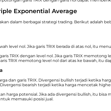
potongan garis TRIX dengan garis nol dapat memberika
riple Exponential Average
nakan dalam berbagai strategi trading. Berikut adalah b
wah level nol. Jika garis TRIX berada di atas nol, itu me
ris TRIX dengan level nol. Jika garis TRIX memotong lev
garis TRIX memotong level nol dari atas ke bawah, itu dap
ga
ga dan garis TRIX. Divergensi bullish terjadi ketika har
Divergensi bearish terjadi ketika harga mencetak higher 
 harga potensial. Jika ada divergensi bullish, itu bisa 
 untuk memasuki posisi jual.