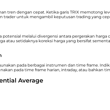
tren dengan cepat. Ketika garis TRIX memotong level no
n trader untuk mengambil keputusan trading yang cepa
potensial melalui divergensi antara pergerakan harga da
 atau setidaknya koreksi harga yang bersifat sementa
en
digunakan pada berbagai instrumen dan time frame. Indika
gunakan pada time frame harian, intraday, atau bahkan t
nential Average