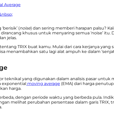
al Average
e&nbsp;
berisik’ (
noise
) dan sering memberi harapan palsu? Kala
 dirancang khusus untuk menyaring semua ‘noise’ itu. 
an jelas.
tentang TRIX buat kamu. Mulai dari cara kerjanya yang s
 bisa menambahkan satu lagi alat ampuh ke dalam ‘senjat
age
tor teknikal yang digunakan dalam analisis pasar untuk
a exponential
moving average
(EMA) dari harga penutup
kan harga.
beda, dengan periode waktu yang berbeda pula. Indikat
ngan melihat perubahan persentase dalam garis TRIX, t
.