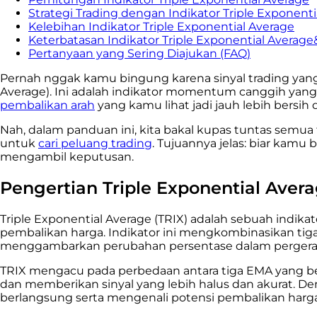
Strategi Trading dengan Indikator Triple Exponenti
Kelebihan Indikator Triple Exponential Average
Keterbatasan Indikator Triple Exponential Averag
Pertanyaan yang Sering Diajukan (FAQ)
Pernah nggak kamu bingung karena sinyal trading yang ‘
Average). Ini adalah indikator momentum canggih yang
pembalikan arah
yang kamu lihat jadi jauh lebih bersih d
Nah, dalam panduan ini, kita bakal kupas tuntas semua 
untuk
cari peluang trading
. Tujuannya jelas: biar kamu
mengambil keputusan.
Pengertian Triple Exponential Aver
Triple Exponential Average (TRIX) adalah sebuah indika
pembalikan harga. Indikator ini mengkombinasikan tig
menggambarkan perubahan persentase dalam pergera
TRIX mengacu pada perbedaan antara tiga EMA yang ber
dan memberikan sinyal yang lebih halus dan akurat. De
berlangsung serta mengenali potensi pembalikan harga