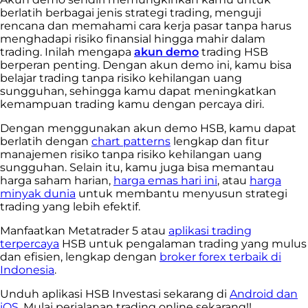
berlatih berbagai jenis strategi trading, menguji
rencana dan memahami cara kerja pasar tanpa harus
menghadapi risiko finansial hingga mahir dalam
trading. Inilah mengapa
akun demo
trading HSB
berperan penting. Dengan akun demo ini, kamu bisa
belajar trading tanpa risiko kehilangan uang
sungguhan, sehingga kamu dapat meningkatkan
kemampuan trading kamu dengan percaya diri.
Dengan menggunakan akun demo HSB, kamu dapat
berlatih dengan
chart patterns
lengkap dan fitur
manajemen risiko tanpa risiko kehilangan uang
sungguhan. Selain itu, kamu juga bisa memantau
harga saham harian,
harga emas hari ini
, atau
harga
minyak dunia
untuk membantu menyusun strategi
trading yang lebih efektif.
Manfaatkan Metatrader 5 atau
aplikasi trading
terpercaya
HSB untuk pengalaman trading yang mulus
dan efisien, lengkap dengan
broker forex terbaik di
Indonesia
.
Unduh aplikasi HSB Investasi sekarang di
Android dan
iOS.
Mulai perjalanan trading online sekarang!!