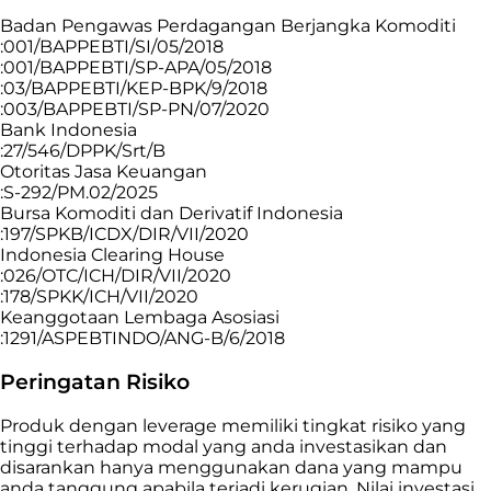
Badan Pengawas Perdagangan Berjangka Komoditi
:001/BAPPEBTI/SI/05/2018
:001/BAPPEBTI/SP-APA/05/2018
:03/BAPPEBTI/KEP-BPK/9/2018
:003/BAPPEBTI/SP-PN/07/2020
Bank Indonesia
:27/546/DPPK/Srt/B
Otoritas Jasa Keuangan
:S-292/PM.02/2025
Bursa Komoditi dan Derivatif Indonesia
:197/SPKB/ICDX/DIR/VII/2020
Indonesia Clearing House
:026/OTC/ICH/DIR/VII/2020
:178/SPKK/ICH/VII/2020
Keanggotaan Lembaga Asosiasi
:1291/ASPEBTINDO/ANG-B/6/2018
Peringatan Risiko
Produk dengan leverage memiliki tingkat risiko yang
tinggi terhadap modal yang anda investasikan dan
disarankan hanya menggunakan dana yang mampu
anda tanggung apabila terjadi kerugian. Nilai investasi