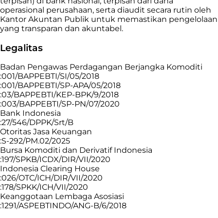
terpisah) di bank nasional, terpisah dari dana
operasional perusahaan, serta diaudit secara rutin oleh
Kantor Akuntan Publik untuk memastikan pengelolaan
yang transparan dan akuntabel.
Legalitas
Badan Pengawas Perdagangan Berjangka Komoditi
:001/BAPPEBTI/SI/05/2018
:001/BAPPEBTI/SP-APA/05/2018
:03/BAPPEBTI/KEP-BPK/9/2018
:003/BAPPEBTI/SP-PN/07/2020
Bank Indonesia
:27/546/DPPK/Srt/B
Otoritas Jasa Keuangan
:S-292/PM.02/2025
Bursa Komoditi dan Derivatif Indonesia
:197/SPKB/ICDX/DIR/VII/2020
Indonesia Clearing House
:026/OTC/ICH/DIR/VII/2020
:178/SPKK/ICH/VII/2020
Keanggotaan Lembaga Asosiasi
:1291/ASPEBTINDO/ANG-B/6/2018