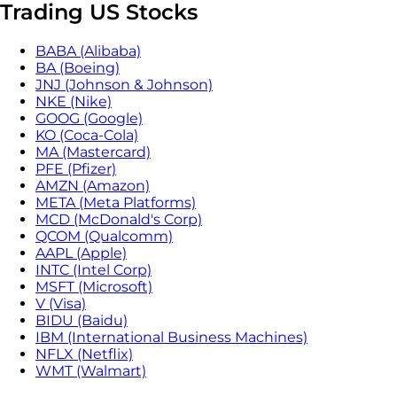
Trading US Stocks
BABA (Alibaba)
BA (Boeing)
JNJ (Johnson & Johnson)
NKE (Nike)
GOOG (Google)
KO (Coca-Cola)
MA (Mastercard)
PFE (Pfizer)
AMZN (Amazon)
META (Meta Platforms)
MCD (McDonald's Corp)
QCOM (Qualcomm)
AAPL (Apple)
INTC (Intel Corp)
MSFT (Microsoft)
V (Visa)
BIDU (Baidu)
IBM (International Business Machines)
NFLX (Netflix)
WMT (Walmart)