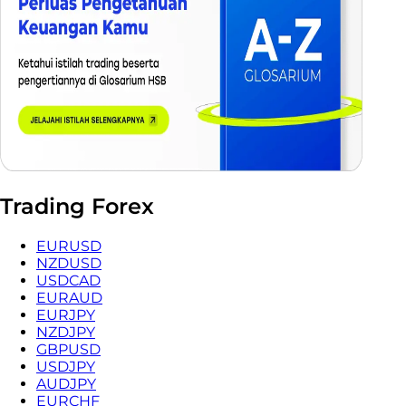
Trading Forex
EURUSD
NZDUSD
USDCAD
EURAUD
EURJPY
NZDJPY
GBPUSD
USDJPY
AUDJPY
EURCHF