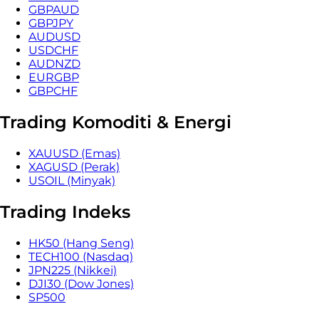
GBPAUD
GBPJPY
AUDUSD
USDCHF
AUDNZD
EURGBP
GBPCHF
Trading Komoditi & Energi
XAUUSD (Emas)
XAGUSD (Perak)
USOIL (Minyak)
Trading Indeks
HK50 (Hang Seng)
TECH100 (Nasdaq)
JPN225 (Nikkei)
DJI30 (Dow Jones)
SP500