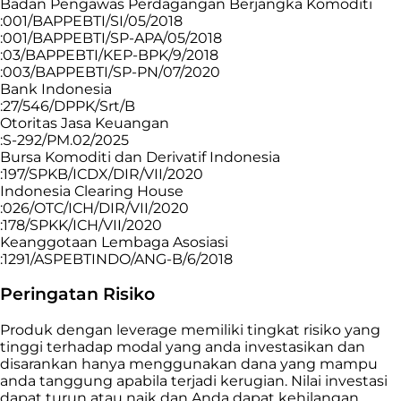
Badan Pengawas Perdagangan Berjangka Komoditi
:001/BAPPEBTI/SI/05/2018
:001/BAPPEBTI/SP-APA/05/2018
:03/BAPPEBTI/KEP-BPK/9/2018
:003/BAPPEBTI/SP-PN/07/2020
Bank Indonesia
:27/546/DPPK/Srt/B
Otoritas Jasa Keuangan
:S-292/PM.02/2025
Bursa Komoditi dan Derivatif Indonesia
:197/SPKB/ICDX/DIR/VII/2020
Indonesia Clearing House
:026/OTC/ICH/DIR/VII/2020
:178/SPKK/ICH/VII/2020
Keanggotaan Lembaga Asosiasi
:1291/ASPEBTINDO/ANG-B/6/2018
Peringatan Risiko
Produk dengan leverage memiliki tingkat risiko yang
tinggi terhadap modal yang anda investasikan dan
disarankan hanya menggunakan dana yang mampu
anda tanggung apabila terjadi kerugian. Nilai investasi
dapat turun atau naik dan Anda dapat kehilangan