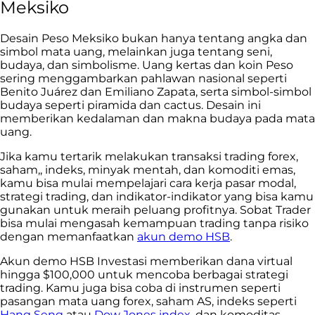
Meksiko
Desain Peso Meksiko bukan hanya tentang angka dan
simbol mata uang, melainkan juga tentang seni,
budaya, dan simbolisme. Uang kertas dan koin Peso
sering menggambarkan pahlawan nasional seperti
Benito Juárez dan Emiliano Zapata, serta simbol-simbol
budaya seperti piramida dan cactus. Desain ini
memberikan kedalaman dan makna budaya pada mata
uang.
Jika kamu tertarik melakukan transaksi trading forex,
saham,, indeks, minyak mentah, dan komoditi emas,
kamu bisa mulai mempelajari cara kerja pasar modal,
strategi trading, dan indikator-indikator yang bisa kamu
gunakan untuk meraih peluang profitnya. Sobat Trader
bisa mulai mengasah kemampuan trading tanpa risiko
dengan memanfaatkan
akun demo HSB
.
Akun demo HSB Investasi memberikan dana virtual
hingga $100,000 untuk mencoba berbagai strategi
trading. Kamu juga bisa coba di instrumen seperti
pasangan mata uang forex, saham AS, indeks seperti
Hang Seng
atau
Dow Jones index
, dan komoditas