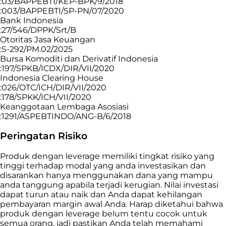
:03/BAPPEBTI/KEP-BPK/9/2018
:003/BAPPEBTI/SP-PN/07/2020
Bank Indonesia
:27/546/DPPK/Srt/B
Otoritas Jasa Keuangan
:S-292/PM.02/2025
Bursa Komoditi dan Derivatif Indonesia
:197/SPKB/ICDX/DIR/VII/2020
Indonesia Clearing House
:026/OTC/ICH/DIR/VII/2020
:178/SPKK/ICH/VII/2020
Keanggotaan Lembaga Asosiasi
:1291/ASPEBTINDO/ANG-B/6/2018
Peringatan Risiko
Produk dengan leverage memiliki tingkat risiko yang
tinggi terhadap modal yang anda investasikan dan
disarankan hanya menggunakan dana yang mampu
anda tanggung apabila terjadi kerugian. Nilai investasi
dapat turun atau naik dan Anda dapat kehilangan
pembayaran margin awal Anda. Harap diketahui bahwa
produk dengan leverage belum tentu cocok untuk
semua orang, jadi pastikan Anda telah memahami