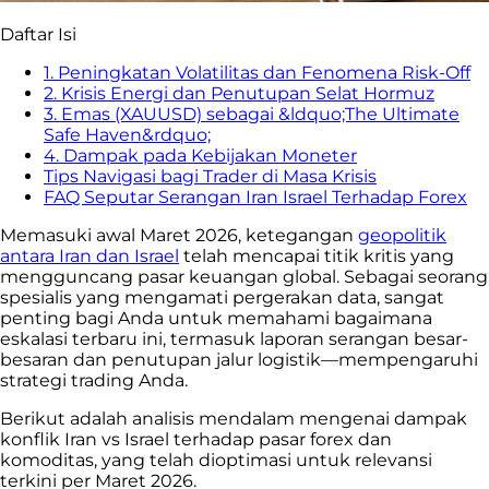
Daftar Isi
1. Peningkatan Volatilitas dan Fenomena Risk-Off
2. Krisis Energi dan Penutupan Selat Hormuz
3. Emas (XAUUSD) sebagai &ldquo;The Ultimate
Safe Haven&rdquo;
4. Dampak pada Kebijakan Moneter
Tips Navigasi bagi Trader di Masa Krisis
FAQ Seputar Serangan Iran Israel Terhadap Forex
Memasuki awal Maret 2026, ketegangan
geopolitik
antara Iran dan Israel
telah mencapai titik kritis yang
mengguncang pasar keuangan global. Sebagai seorang
spesialis yang mengamati pergerakan data, sangat
penting bagi Anda untuk memahami bagaimana
eskalasi terbaru ini, termasuk laporan serangan besar-
besaran dan penutupan jalur logistik—mempengaruhi
strategi trading Anda.
Berikut adalah analisis mendalam mengenai dampak
konflik Iran vs Israel terhadap pasar forex dan
komoditas, yang telah dioptimasi untuk relevansi
terkini per Maret 2026.