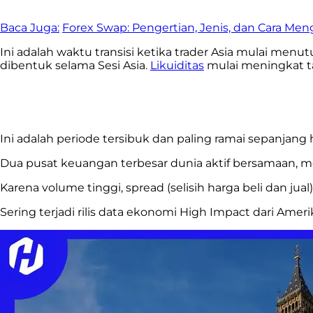
Baca Juga:
Forex Swap: Pengertian, Jenis, dan Cara Me
Ini adalah waktu transisi ketika trader Asia mulai menu
dibentuk selama Sesi Asia.
Likuiditas
mulai meningkat t
Ini adalah periode tersibuk dan paling ramai sepanjang h
Dua pusat keuangan terbesar dunia aktif bersamaan, m
Karena volume tinggi, spread (selisih harga beli dan ju
Sering terjadi rilis data ekonomi High Impact dari Ameri