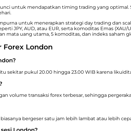
i untuk mendapatkan timing trading yang optimal. Sesi
hari.
empurna untuk menerapkan strategi day trading dan s
perti JPY, AUD, atau EUR, serta komoditas Emas (XAU/U
an mata uang utama, 5 komoditas, dan indeks saham gl
r Forex London
ondon?
u sekitar pukul 20.00 hingga 23.00 WIB karena likuidita
?
olume transaksi forex terbesar, sehingga pergerakan ha
 biasanya bergeser satu jam lebih lambat atau lebih cep
 sesi London?