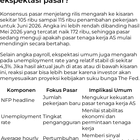
ekspektasi pasar?
Konsensus pasar menjelang rilis mengarah ke kisaran
sekitar 105 ribu sampai 115 ribu penambahan pekerjaan
untuk Juni 2026. Angka ini lebih rendah dibanding hasil
Mei 2026 yang tercatat naik 172 ribu, sehingga pasar
sedang menguji apakah pasar tenaga kerja AS mulai
mendingin secara bertahap.
Selain angka payroll, ekspektasi umum juga mengarah
pada unemployment rate yang relatif stabil di sekitar
4,3%. Jika hasil aktual jauh di atas atau di bawah kisaran
ini, reaksi pasar bisa lebih besar karena investor akan
menyesuaikan proyeksi kebijakan suku bunga The Fed.
Komponen
Fokus Pasar
Implikasi Umum
Jumlah
Mengukur kekuatan
NFP headline
pekerjaan baru
pasar tenaga kerja AS
Menilai stabilitas
Unemployment
Tingkat
ekonomi dan
rate
pengangguran
permintaan tenaga
kerja
Memberi sinyal
Average hourly
Pertumbuhan