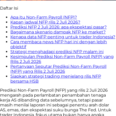
Daftar Isi
Apa itu Non-Farm Payroll (NFP)?
Kapan jadwal NFP rilis 2 Juli 2026?
Prediksi NFP 2 Juli 2026: apa ekspektasi pasar?
Bagaimana skenario dampak NFP ke market?
Kenapa data NFP penting untuk trader Indonesia?
Cara membaca news NFP hari ini dengan lebih
objektif
Strategi menghadapi prediksi NFP malam ini
Kesimpulan Prediksi Non-Farm Payroll (NFP) yang
Rilis 2 Juli 2026
Pertanyaan Seputar Prediksi Non-Farm Payroll
(NFP) yang Rilis 2 Juli 2026
Siapkan strategi trading menjelang rilis NFP
bersama HSB
Prediksi Non-Farm Payroll (NFP) yang rilis 2 Juli 2026
mengarah pada perlambatan penambahan tenaga
kerja AS dibanding data sebelumnya, tetapi pasar
masih menilai laporan ini sebagai penentu arah dolar
AS, emas, dan ekspektasi suku bunga The Fed. Untuk
trader Indonesia, fokus utama bukan hanya angka