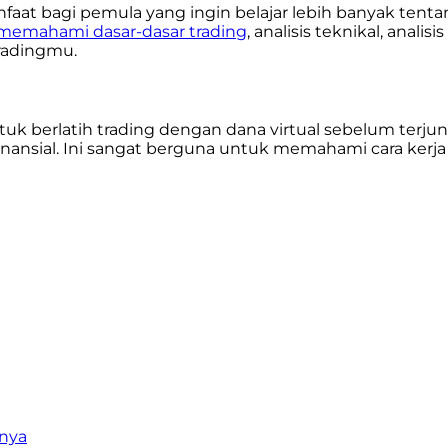
faat bagi pemula yang ingin belajar lebih banyak tentang
memahami dasar-dasar trading
, analisis teknikal, anali
radingmu.
k berlatih trading dengan dana virtual sebelum terj
o finansial. Ini sangat berguna untuk memahami cara k
inya