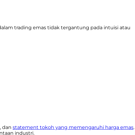
dalam trading emas tidak tergantung pada intuisi atau
, dan
statement tokoh yang memengaruhi harga emas
.
intaan industri.