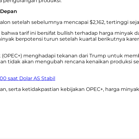
a pengurangan produksi.
e Depan
lon setelah sebelumnya mencapai $2,162, tertinggi sejak
bahwa tarif ini bersifat bullish terhadap harga minyak
yak berpotensi turun setelah kuartal berikutnya kare
nyak (OPEC+) menghadapi tekanan dari Trump untuk m
an tidak akan mengubah rencana kenaikan produksi se
 saat Dolar AS Stabil
n, serta ketidakpastian kebijakan OPEC+, harga minyak 