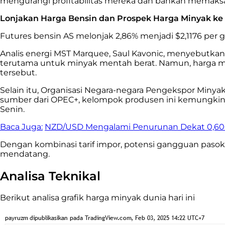
mengurangi profitabilitas mereka dan bahkan memaks
Lonjakan Harga Bensin dan Prospek Harga Minyak k
Futures bensin AS melonjak 2,86% menjadi $2,1176 per ga
Analis energi MST Marquee, Saul Kavonic, menyebutkan 
terutama untuk minyak mentah berat. Namun, harga min
tersebut.
Selain itu, Organisasi Negara-negara Pengekspor Mi
sumber dari OPEC+, kelompok produsen ini kemungkin
Senin.
Baca Juga:
NZD/USD Mengalami Penurunan Dekat 0,6000
Dengan kombinasi tarif impor, potensi gangguan pasoka
mendatang.
Analisa Teknikal
Berikut analisa grafik harga minyak dunia hari ini