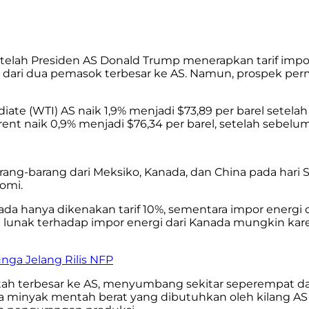
telah Presiden AS Donald Trump menerapkan tarif impor
ari dua pemasok terbesar ke AS. Namun, prospek per
e (WTI) AS naik 1,9% menjadi $73,89 per barel setelah 
Brent naik 0,9% menjadi $76,34 per barel, setelah sebe
rang-barang dari Meksiko, Kanada, dan China pada har
omi.
a hanya dikenakan tarif 10%, sementara impor energi da
lunak terhadap impor energi dari Kanada mungkin karen
ga Jelang Rilis NFP
h terbesar ke AS, menyumbang sekitar seperempat dar
iaya minyak mentah berat yang dibutuhkan oleh kilang A