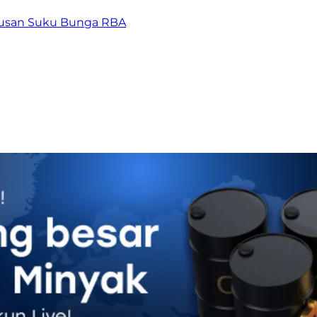
tusan Suku Bunga RBA