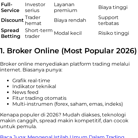
Full-
Investor
Layanan
Biaya tinggi
Service
serius
premium
Trader
Support
Discount
Biaya rendah
hemat
terbatas
Spread
Short-term
Modal kecil
Risiko tinggi
Betting
trader
1. Broker Online (Most Popular 2026)
Broker online menyediakan platform trading melalui
internet. Biasanya punya:
Grafik real-time
Indikator teknikal
News feed
Fitur trading otomatis
Multi-instrumen (forex, saham, emas, indeks)
Kenapa populer di 2026? Mudah diakses, teknologi
makin canggih, spread makin kompetitif, dan cocok
untuk pemula.
Baca Juga:
Mengenal Istilah Umum Dalam Trading