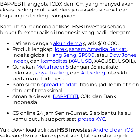
BAPPEBTI, anggota ICDX dan ICH, yang menyediakan
akses trading multiaset dengan eksekusi cepat dan
lingkungan trading transparan.
Kamu bisa mencoba aplikasi HSB Investasi sebagai
broker forex terbaik di Indonesia yang hadir dengan:
Latihan dengan
akun demo
gratis $10,000.
Produk lengkap:
forex
,
saham Amerika Serikat
,
indeks global (
Hang Seng
,
SP500
, atau
Dow Jones
index
), dan
komoditas
(
XAUUSD
, XAGUSD, USOIL).
Gunakan
MetaTrader 5
dengan 38 indikator
teknikal,
sinyal trading
, dan
AI trading
interaktif
pertama di Indonesia.
Komisi dan
spread rendah
, trading jadi lebih efisien
dan profit maksimal.
Aman & diawasi
BAPPEBTI
, OJK, dan Bank
Indonesia
CS online 24 jam Senin-Jumat. Siap bantu kalau
kamu butuh support saat
proses KYC
.
Yuk, download aplikasi
HSB Investasi
Android dan iOS
sekarang! Mulai dari deposit kecil, latihan strategi di