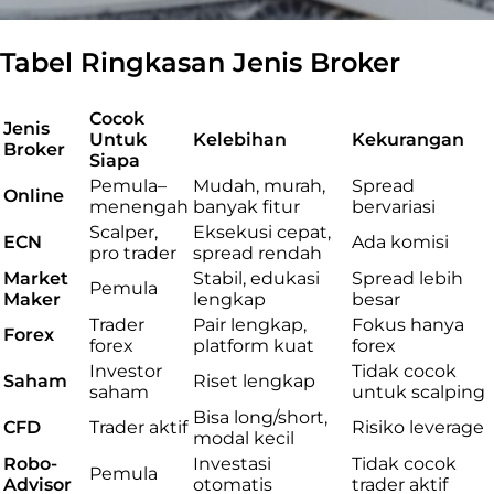
Tabel Ringkasan Jenis Broker
Cocok
Jenis
Untuk
Kelebihan
Kekurangan
Broker
Siapa
Pemula–
Mudah, murah,
Spread
Online
menengah
banyak fitur
bervariasi
Scalper,
Eksekusi cepat,
ECN
Ada komisi
pro trader
spread rendah
Market
Stabil, edukasi
Spread lebih
Pemula
Maker
lengkap
besar
Trader
Pair lengkap,
Fokus hanya
Forex
forex
platform kuat
forex
Investor
Tidak cocok
Saham
Riset lengkap
saham
untuk scalping
Bisa long/short,
CFD
Trader aktif
Risiko leverage
modal kecil
Robo-
Investasi
Tidak cocok
Pemula
Advisor
otomatis
trader aktif