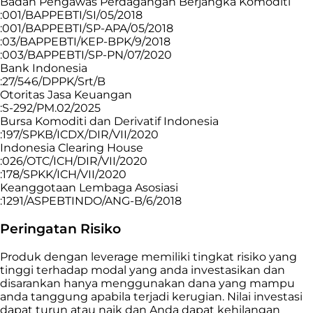
Badan Pengawas Perdagangan Berjangka Komoditi
:001/BAPPEBTI/SI/05/2018
:001/BAPPEBTI/SP-APA/05/2018
:03/BAPPEBTI/KEP-BPK/9/2018
:003/BAPPEBTI/SP-PN/07/2020
Bank Indonesia
:27/546/DPPK/Srt/B
Otoritas Jasa Keuangan
:S-292/PM.02/2025
Bursa Komoditi dan Derivatif Indonesia
:197/SPKB/ICDX/DIR/VII/2020
Indonesia Clearing House
:026/OTC/ICH/DIR/VII/2020
:178/SPKK/ICH/VII/2020
Keanggotaan Lembaga Asosiasi
:1291/ASPEBTINDO/ANG-B/6/2018
Peringatan Risiko
Produk dengan leverage memiliki tingkat risiko yang
tinggi terhadap modal yang anda investasikan dan
disarankan hanya menggunakan dana yang mampu
anda tanggung apabila terjadi kerugian. Nilai investasi
dapat turun atau naik dan Anda dapat kehilangan