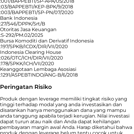
:001/BAPPEBTI/SP-APA/05/2018
:03/BAPPEBTI/KEP-BPK/9/2018
:003/BAPPEBTI/SP-PN/07/2020
Bank Indonesia
:27/546/DPPK/Srt/B
Otoritas Jasa Keuangan
:S-292/PM.02/2025
Bursa Komoditi dan Derivatif Indonesia
:197/SPKB/ICDX/DIR/VII/2020
Indonesia Clearing House
:026/OTC/ICH/DIR/VII/2020
:178/SPKK/ICH/VII/2020
Keanggotaan Lembaga Asosiasi
:1291/ASPEBTINDO/ANG-B/6/2018
Peringatan Risiko
Produk dengan leverage memiliki tingkat risiko yang
tinggi terhadap modal yang anda investasikan dan
disarankan hanya menggunakan dana yang mampu
anda tanggung apabila terjadi kerugian. Nilai investasi
dapat turun atau naik dan Anda dapat kehilangan
pembayaran margin awal Anda. Harap diketahui bahwa
produk dengan leverage belum tentu cocok untuk