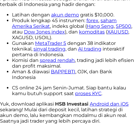
terbaik di Indonesia yang hadir dengan:
Latihan dengan
akun demo
gratis $10,000.
Produk lengkap 45 instrumen:
forex
,
saham
Amerika Serikat
, indeks global (
Hang Seng
,
SP500
,
atau
Dow Jones index
), dan
komoditas
(
XAUUSD
,
XAGUSD, USOIL).
Gunakan
MetaTrader 5
dengan 38 indikator
teknikal,
sinyal trading
, dan
AI trading
interaktif
pertama di Indonesia.
Komisi dan
spread rendah
, trading jadi lebih efisien
dan profit maksimal.
Aman & diawasi
BAPPEBTI
, OJK, dan Bank
Indonesia
CS online 24 jam Senin-Jumat. Siap bantu kalau
kamu butuh support saat
proses KYC
.
Yuk, download aplikasi
HSB Investasi
Android dan iOS
sekarang! Mulai dari deposit kecil, latihan strategi di
akun demo, lalu kembangkan modalmu di akun real.
Saatnya jadi trader yang lebih percaya diri.