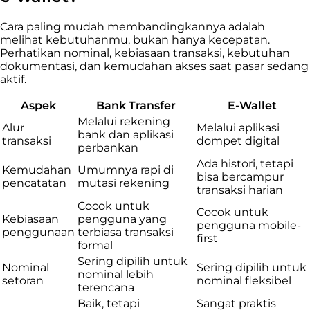
Cara paling mudah membandingkannya adalah
melihat kebutuhanmu, bukan hanya kecepatan.
Perhatikan nominal, kebiasaan transaksi, kebutuhan
dokumentasi, dan kemudahan akses saat pasar sedang
aktif.
Aspek
Bank Transfer
E-Wallet
Melalui rekening
Alur
Melalui aplikasi
bank dan aplikasi
transaksi
dompet digital
perbankan
Ada histori, tetapi
Kemudahan
Umumnya rapi di
bisa bercampur
pencatatan
mutasi rekening
transaksi harian
Cocok untuk
Cocok untuk
Kebiasaan
pengguna yang
pengguna mobile-
penggunaan
terbiasa transaksi
first
formal
Sering dipilih untuk
Nominal
Sering dipilih untuk
nominal lebih
setoran
nominal fleksibel
terencana
Baik, tetapi
Sangat praktis