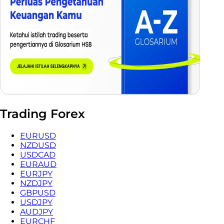
Trading Forex
EURUSD
NZDUSD
USDCAD
EURAUD
EURJPY
NZDJPY
GBPUSD
USDJPY
AUDJPY
EURCHF