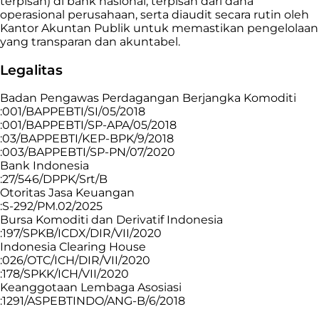
terpisah) di bank nasional, terpisah dari dana
operasional perusahaan, serta diaudit secara rutin oleh
Kantor Akuntan Publik untuk memastikan pengelolaan
yang transparan dan akuntabel.
Legalitas
Badan Pengawas Perdagangan Berjangka Komoditi
:001/BAPPEBTI/SI/05/2018
:001/BAPPEBTI/SP-APA/05/2018
:03/BAPPEBTI/KEP-BPK/9/2018
:003/BAPPEBTI/SP-PN/07/2020
Bank Indonesia
:27/546/DPPK/Srt/B
Otoritas Jasa Keuangan
:S-292/PM.02/2025
Bursa Komoditi dan Derivatif Indonesia
:197/SPKB/ICDX/DIR/VII/2020
Indonesia Clearing House
:026/OTC/ICH/DIR/VII/2020
:178/SPKK/ICH/VII/2020
Keanggotaan Lembaga Asosiasi
:1291/ASPEBTINDO/ANG-B/6/2018