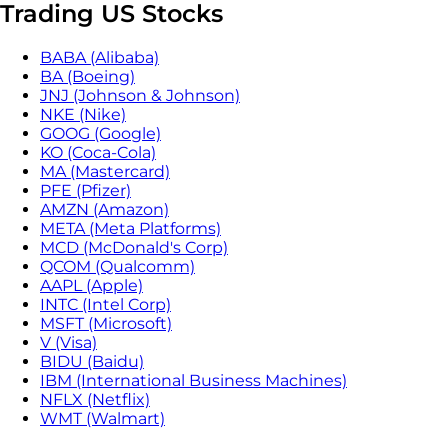
Trading US Stocks
BABA (Alibaba)
BA (Boeing)
JNJ (Johnson & Johnson)
NKE (Nike)
GOOG (Google)
KO (Coca-Cola)
MA (Mastercard)
PFE (Pfizer)
AMZN (Amazon)
META (Meta Platforms)
MCD (McDonald's Corp)
QCOM (Qualcomm)
AAPL (Apple)
INTC (Intel Corp)
MSFT (Microsoft)
V (Visa)
BIDU (Baidu)
IBM (International Business Machines)
NFLX (Netflix)
WMT (Walmart)