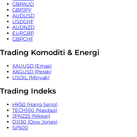
GBPAUD
GBPJPY
AUDUSD
USDCHF
AUDNZD
EURGBP
GBPCHF
Trading Komoditi & Energi
XAUUSD (Emas)
XAGUSD (Perak)
USOIL (Minyak)
Trading Indeks
HK50 (Hang Seng)
TECH100 (Nasdaq)
JPN225 (Nikkei)
DJI30 (Dow Jones)
SP500