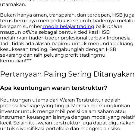
utamakan.
Bukan hanya aman, transparan, dan terdepan, HSB juga
terus berupaya mengedukasi seluruh tradernya melalui
beragam sumber
media belajar trading
baik
online
maupun
offline
sebagai bentuk dedikasi HSB
melahirkan trader-trader profesional terbaik Indonesia.
Jadi, tidak ada alasan bagimu untuk menunda peluang
kesuksesan trading. Bergabunglah dengan HSB
sekarang dan raih peluang profit tradingmu
kemudian!***
Pertanyaan Paling Sering Ditanyakan
Apa keuntungan waran terstruktur?
Keuntungan utama dari Waran Terstruktur adalah
potensi leverage yang tinggi. Mereka memungkinkan
investor untuk mengambil posisi dalam saham atau
instrumen keuangan lainnya dengan modal yang relatif
kecil. Selain itu, waran terstruktur juga dapat digunakan
untuk diversifikasi portofolio dan mengelola risiko.