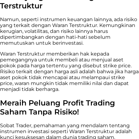
Terstruktur
Namun, seperti instrumen keuangan lainnya, ada risiko
yang terkait dengan Waran Terstruktur. Kemungkinan
kerugian, volatilitas, dan risiko lainnya harus
dipertimbangkan dengan hati-hati sebelum
memutuskan untuk berinvestasi.
Waran Terstruktur memberikan hak kepada
pemegangnya untuk membeli atau menjual aset
pokok pada harga tertentu yang disebut strike price.
Risiko terkait dengan harga asli adalah bahwa jika harga
aset pokok tidak mencapai atau melampaui strike
price, waran mungkin tidak memiliki nilai dan dapat
menjadi tidak berharga.
Meraih Peluang Profit Trading
Saham Tanpa Risiko!
Sobat Trader, pemahaman yang mendalam tentang
instrumen investasi seperti Waran Terstruktur adalah
kunci kesuksesan dalam dunia trading saham.