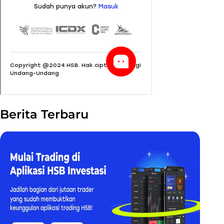
Berita Terbaru