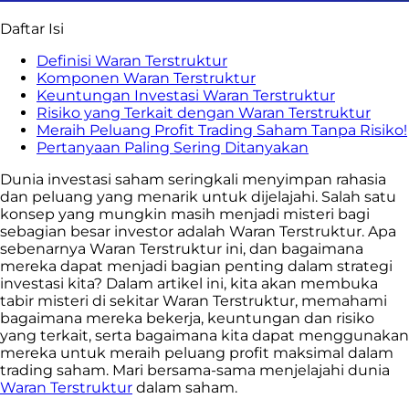
Daftar Isi
Definisi Waran Terstruktur
Komponen Waran Terstruktur
Keuntungan Investasi Waran Terstruktur
Risiko yang Terkait dengan Waran Terstruktur
Meraih Peluang Profit Trading Saham Tanpa Risiko!
Pertanyaan Paling Sering Ditanyakan
Dunia investasi saham seringkali menyimpan rahasia
dan peluang yang menarik untuk dijelajahi. Salah satu
konsep yang mungkin masih menjadi misteri bagi
sebagian besar investor adalah Waran Terstruktur. Apa
sebenarnya Waran Terstruktur ini, dan bagaimana
mereka dapat menjadi bagian penting dalam strategi
investasi kita? Dalam artikel ini, kita akan membuka
tabir misteri di sekitar Waran Terstruktur, memahami
bagaimana mereka bekerja, keuntungan dan risiko
yang terkait, serta bagaimana kita dapat menggunakan
mereka untuk meraih peluang profit maksimal dalam
trading saham. Mari bersama-sama menjelajahi dunia
Waran Terstruktur
dalam saham.