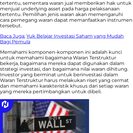
tertentu, sementara waran jual memberikan hak untuk
menjual underlying asset pada harga pelaksanaan
tertentu. Pemilihan jenis waran akan memengaruhi
cara pemegang waran dapat memanfaatkan instrumen
tersebut.
Baca Juga:
Yuk Belajar Investasi Saham yang Mudah
Bagi Pemula
Memahami komponen-komponen ini adalah kunci
untuk memahami bagaimana Waran Terstruktur
bekerja, bagaimana mereka dapat digunakan dalam
strategi investasi, dan bagaimana nilai waran dihitung.
Investor yang berminat untuk berinvestasi dalam
Waran Terstruktur harus melakukan riset yang cermat
dan memahami karakteristik khusus dari setiap waran
yang mereka pertimbangkan untuk dibeli.