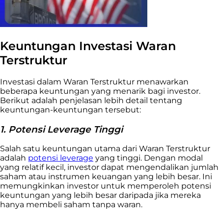
Keuntungan Investasi Waran
Terstruktur
Investasi dalam Waran Terstruktur menawarkan
beberapa keuntungan yang menarik bagi investor.
Berikut adalah penjelasan lebih detail tentang
keuntungan-keuntungan tersebut:
1. Potensi Leverage Tinggi
Salah satu keuntungan utama dari Waran Terstruktur
adalah
potensi leverage
yang tinggi. Dengan modal
yang relatif kecil, investor dapat mengendalikan jumlah
saham atau instrumen keuangan yang lebih besar. Ini
memungkinkan investor untuk memperoleh potensi
keuntungan yang lebih besar daripada jika mereka
hanya membeli saham tanpa waran.