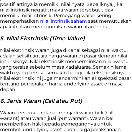
positif, artinya ia memiliki nilai nyata. Sebaliknya, jika
nilai intrinsik negatif, maka waran tersebut tidak
memiliki nilai intrinsik. Pemegang waran sering
memperhatikan
nilai intrinsik saham
saat memutuskan
apakah akan menggunakan waran atau tidak.
5. Nilai Ekstrinsik (Time Value)
Nilai ekstrinsik waran, juga dikenal sebagai nilai waktu,
adalah selisih antara harga waran di pasar dengan nilai
intrinsiknya. Nilai ekstrinsik mencerminkan nilai waktu
yang tersisa sebelum masa kadaluarsa. Semakin lama
waktu yang tersisa, semakin tinggi nilai ekstrinsiknya.
Nilai ekstrinsik ini juga mencerminkan ekspektasi pasar
tentang pergerakan harga underlying asset di masa
depan.
6. Jenis Waran (Call atau Put)
Waran terstruktur dapat menjadi waran beli (call
warrant) atau waran jual (put warrant). Waran beli
memberikan hak kepada pemegangnya untuk
membeli underlying asset pada harga pelaksanaan