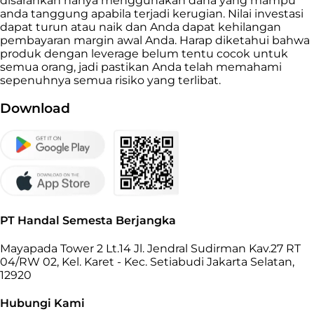
disarankan hanya menggunakan dana yang mampu
anda tanggung apabila terjadi kerugian. Nilai investasi
dapat turun atau naik dan Anda dapat kehilangan
pembayaran margin awal Anda. Harap diketahui bahwa
produk dengan leverage belum tentu cocok untuk
semua orang, jadi pastikan Anda telah memahami
sepenuhnya semua risiko yang terlibat.
Download
PT Handal Semesta Berjangka
Mayapada Tower 2 Lt.14 Jl. Jendral Sudirman Kav.27 RT
04/RW 02, Kel. Karet - Kec. Setiabudi Jakarta Selatan,
12920
Hubungi Kami