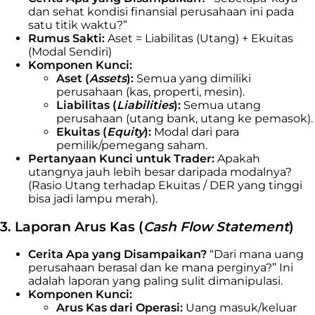
dan sehat kondisi finansial perusahaan ini pada
satu titik waktu?”
Rumus Sakti:
Aset = Liabilitas (Utang) + Ekuitas
(Modal Sendiri)
Komponen Kunci:
Aset (
Assets
):
Semua yang dimiliki
perusahaan (kas, properti, mesin).
Liabilitas (
Liabilities
):
Semua utang
perusahaan (utang bank, utang ke pemasok).
Ekuitas (
Equity
):
Modal dari para
pemilik/pemegang saham.
Pertanyaan Kunci untuk Trader:
Apakah
utangnya jauh lebih besar daripada modalnya?
(Rasio Utang terhadap Ekuitas / DER yang tinggi
bisa jadi lampu merah).
3. Laporan Arus Kas (
Cash Flow Statement
)
Cerita Apa yang Disampaikan?
“Dari mana uang
perusahaan berasal dan ke mana perginya?” Ini
adalah laporan yang paling sulit dimanipulasi.
Komponen Kunci:
Arus Kas dari Operasi:
Uang masuk/keluar