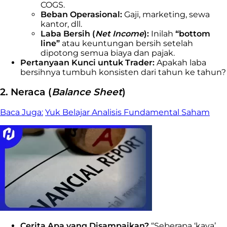
COGS
.
Beban Operasional:
Gaji, marketing, sewa
kantor, dll.
Laba Bersih (
Net Income
):
Inilah
“bottom
line”
atau keuntungan bersih setelah
dipotong semua biaya dan pajak.
Pertanyaan Kunci untuk Trader:
Apakah laba
bersihnya tumbuh konsisten dari tahun ke tahun?
2. Neraca (
Balance Sheet
)
Baca Juga:
Yuk Belajar Analisis Fundamental Saham
Cerita Apa yang Disampaikan?
“Seberapa ‘kaya’