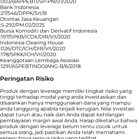
:003/BAPPEBTI/SP-PN/07/2020
Bank Indonesia
:27/546/DPPK/Srt/B
Otoritas Jasa Keuangan
:S-292/PM.02/2025
Bursa Komoditi dan Derivatif Indonesia
:197/SPKB/ICDX/DIR/VII/2020
Indonesia Clearing House
:026/OTC/ICH/DIR/VII/2020
:178/SPKK/ICH/VII/2020
Keanggotaan Lembaga Asosiasi
:1291/ASPEBTINDO/ANG-B/6/2018
Peringatan Risiko
Produk dengan leverage memiliki tingkat risiko yang
tinggi terhadap modal yang anda investasikan dan
disarankan hanya menggunakan dana yang mampu
anda tanggung apabila terjadi kerugian. Nilai investasi
dapat turun atau naik dan Anda dapat kehilangan
pembayaran margin awal Anda. Harap diketahui bahwa
produk dengan leverage belum tentu cocok untuk
semua orang, jadi pastikan Anda telah memahami
sepenuhnya semua risiko yang terlibat.